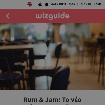
ΦΑΡΜΑΚΕΙΑ
SIGN IN
SIGN UP
HOME
EAT
DRINK
50 BEST
AGENDA
COLLECTIONS
STORIES
NEWS
Rum & Jam: Το νέο