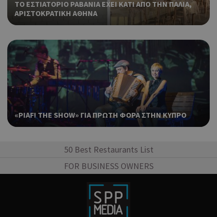
ΤΟ ΕΣΤΙΑΤΟΡΙΟ ΡΑΒΑΝΙΑ ΕΧΕΙ ΚΑΤΙ ΑΠΟ ΤΗΝ ΠΑΛΙΑ,
πο
ΑΡΙΣΤΟΚΡΑΤΙΚΗ ΑΘΗΝΑ
χρη
για
μετ
περ
λει
χρή
είν
τυχ
πο
δημ
τρό
οπο
«PIAF! THE SHOW» ΓΙΑ ΠΡΩΤΗ ΦΟΡΑ ΣΤΗΝ ΚΥΠΡΟ
είν
συγ
για
ιστ
50 Best Restaurants List
ένα
παρ
FOR BUSINESS OWNERS
η δ
κατ
σύν
ένα
μετ