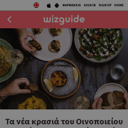
ΦΑΡΜΑΚΕΙΑ
SIGN IN
SIGN UP
HOME
EAT
DRINK
50 BEST
AGENDA
COLLECTIONS
STORIES
NEWS
Τα νέα κρασιά του Οινοποιείου