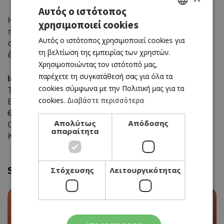
Αυτός ο ιστότοπος
Η βραδιά αποτελεί έτσι μια συνάντηση δύο
χρησιμοποιεί cookies
GREEK
παράλληλων εξελίξεων: της νέας εποχής του
Αυτός ο ιστότοπος χρησιμοποιεί cookies για
οινοποιείου Ζαμπάρτας και της νέας καλοκαιρινής
ENGLISH
τη βελτίωση της εμπειρίας των χρηστών.
έκφρασης του Ρους.
Χρησιμοποιώντας τον ιστότοπό μας,
παρέχετε τη συγκατάθεσή σας για όλα τα
Info
cookies σύμφωνα με την Πολιτική μας για τα
Τετάρτη, 10 Ιουνίου 2026
cookies.
Διαβάστε περισσότερα
Εστιατόριο Ρους / Μπουμπουλίνας 15
€60 ανά άτομο (Wine Pairing Dinner)
Απολύτως
Απόδοσης
Οι θέσεις είναι περιορισμένες
απαραίτητα
Κρατήσεις και πληροφορίες 22760720
Similar
Στόχευσης
Λειτουργικότητας