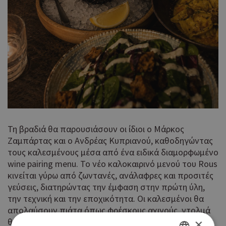
Τη βραδιά θα παρουσιάσουν οι ίδιοι ο Μάρκος
Ζαμπάρτας και ο Ανδρέας Κυπριανού, καθοδηγώντας
τους καλεσμένους μέσα από ένα ειδικά διαμορφωμένο
wine pairing menu. Το νέο καλοκαιρινό μενού του Rous
κινείται γύρω από ζωντανές, ανάλαφρες και προσιτές
γεύσεις, διατηρώντας την έμφαση στην πρώτη ύλη,
την τεχνική και την εποχικότητα. Οι καλεσμένοι θα
απολαύσουν πιάτα όπως φρέσκους αχινούς, ντολμά
θαλασσινών, τάκο σεφταλιάς, ραβιόλι κουνελιού κ.α.
×