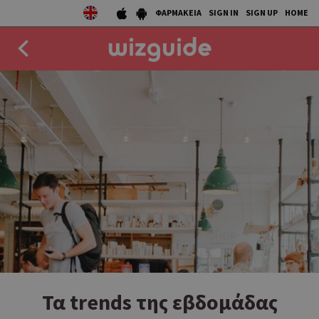
ΦΑΡΜΑΚΕΙΑ
SIGN IN
SIGN UP
HOME
EAT
DRINK
50 BEST
AGENDA
COLLECTIONS
STORIES
NEWS
Τα trends της εβδομάδας