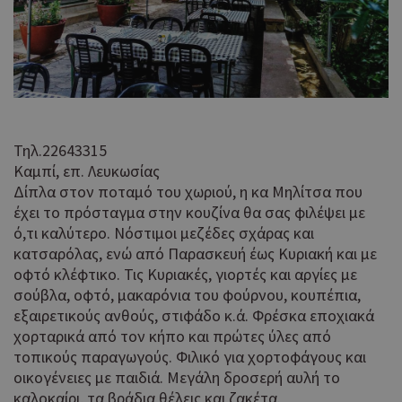
Τηλ.22643315
Καμπί, επ. Λευκωσίας
Δίπλα στον ποταμό του χωριού, η κα Μηλίτσα που
έχει το πρόσταγμα στην κουζίνα θα σας φιλέψει με
ό,τι καλύτερο. Νόστιμοι μεζέδες σχάρας και
κατσαρόλας, ενώ από Παρασκευή έως Κυριακή και με
οφτό κλέφτικο. Τις Κυριακές, γιορτές και αργίες με
σούβλα, οφτό, μακαρόνια του φούρνου, κουπέπια,
εξαιρετικούς ανθούς, στιφάδο κ.ά. Φρέσκα εποχιακά
χορταρικά από τον κήπο και πρώτες ύλες από
τοπικούς παραγωγούς. Φιλικό για χορτοφάγους και
οικογένειες με παιδιά. Μεγάλη δροσερή αυλή το
καλοκαίρι, τα βράδια θέλεις και ζακέτα.