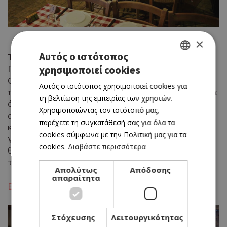
×
Αυτός ο ιστότοπος
Τηλ. 99346529
Πολιτιστικό Κέντρο, Αρμενοχώρι, επ. Λεμεσού
χρησιμοποιεί cookies
GREEK
Οικογενειακή ταβέρνα στο Αρμενοχώρι, με
Αυτός ο ιστότοπος χρησιμοποιεί cookies για
ENGLISH
παραδοσιακές, σπιτικές γεύσεις και διάφορα κρεατικά
τη βελτίωση της εμπειρίας των χρηστών.
όλα ψημένα στα κάρβουνα, καλή σχάρα, υπέροχα
Χρησιμοποιώντας τον ιστότοπό μας,
αρνίσια παϊδάκια! Ξυλόφουρνος για οφτό κλέφτικο,
παρέχετε τη συγκατάθεσή σας για όλα τα
κεφαλάκι και ταβά, φιλική και για χορτοφάγους. Με
cookies σύμφωνα με την Πολιτική μας για τα
γρήγορο σέρβις, τζάκι για τις κρύες νύχτες και φοβερή
cookies.
Διαβάστε περισσότερα
θέα της Λεμεσού όλο τον χρόνο. Από τις καλύτερες
ταβέρνες της επαρχίας.
Απολύτως
Απόδοσης
απαραίτητα
Ερυθροδόντας
Στόχευσης
Λειτουργικότητας