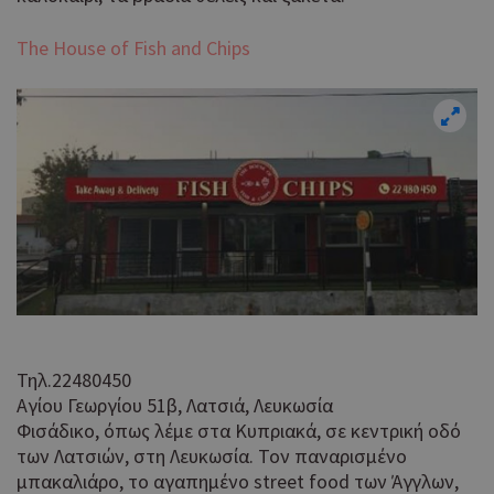
The House of Fish and Chips
Τηλ.22480450
Αγίου Γεωργίου 51β, Λατσιά, Λευκωσία
Φισάδικο, όπως λέμε στα Κυπριακά, σε κεντρική οδό
των Λατσιών, στη Λευκωσία. Τον παναρισμένο
μπακαλιάρο, τo αγαπημένο street food των Άγγλων,