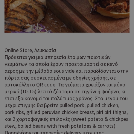
Online Store, Λευκωσία
Πρόκειται για μια υπηρεσία έτοιμων ποιοτικών
γευμάτων τα οποία έχουν προετοιμαστεί σε κενό
αέρος με την μέθοδο sous vide και παραδίδονται στην
πόρτα σας συσκευασμένα με οδηγίες χρήσης, σε
αυτοκόλλητο QR code. Τα γεύματα χρειάζονται μόνο
μερικά (10-15) λεπτά ζέσταμα σε τηγάνι ή φούρνο, κι
έτσι εξοικονομείται πολύτιμος χρόνος. Στο μενού του
μέχρι στιγμής θα βρείτε pulled pork, pulled chicken,
pork ribs, grilled peruvian chicken breast, piri piri thighs,
και 2 χορτοφαγικές επιλογές (sweet potato & chickpea
stew, boiled beans with fresh potatoes & carrots).
Προσφέρονται υπηρεσίες delivery μέσω της