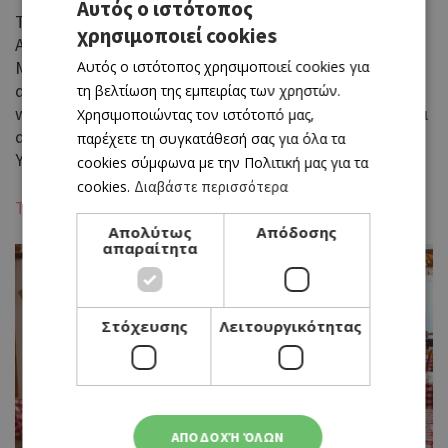
Αυτός ο ιστότοπος
ΤΗΛ.26222255
χρησιμοποιεί cookies
GREEK
Αφροδίτης και Μιαούλη 2, Πάφος
Μαγαζί στην Πάφο που προσφέρει ποικιλία επιλογές
Αυτός ο ιστότοπος χρησιμοποιεί cookies για
ENGLISH
από street food φαγητά. Θα βρείτε burgers, hot dogs,
τη βελτίωση της εμπειρίας των χρηστών.
wrap σάντουιτς, μπουκιές από κοτόπουλο, γλυκές και
Χρησιμοποιώντας τον ιστότοπό μας,
αλμυρές κρέπες, ισπανικά churros αλλά και παγωτό.
παρέχετε τη συγκατάθεσή σας για όλα τα
Υπηρεσίες delivery.
cookies σύμφωνα με την Πολιτική μας για τα
cookies.
Διαβάστε περισσότερα
Το Κουλτουριάρικο
Απολύτως
Απόδοσης
απαραίτητα
Στόχευσης
Λειτουργικότητας
ΑΠΟΔΟΧΉ ΌΛΩΝ