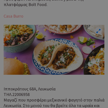
πλατφόρμας Bolt Food.
Casa Burro
Ιπποκράτους 68Α, Λευκωσία
ΤΗΛ.22006958
Μαγαζί που προσφέρει μεξικανικό φαγητό στην παλιά
Λευκωσία. Στο μενού του θα βρείτε όλα τα ωραία και