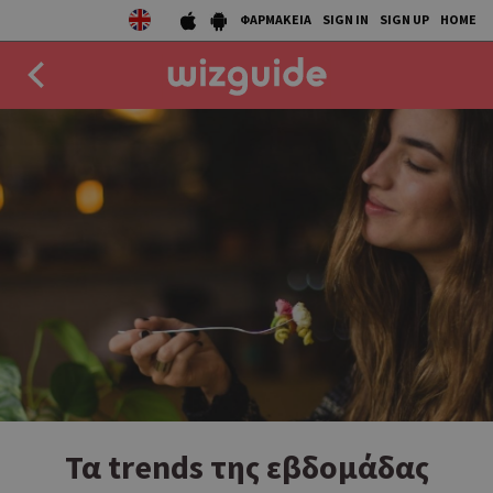
ΦΑΡΜΑΚΕΙΑ
SIGN IN
SIGN UP
HOME
EAT
DRINK
50 BEST
AGENDA
COLLECTIONS
STORIES
NEWS
Τα trends της εβδομάδας