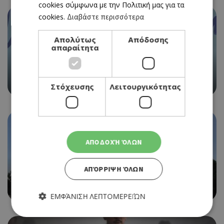
cookies σύμφωνα με την Πολιτική μας για τα
cookies.
Διαβάστε περισσότερα
Απολύτως
Απόδοσης
απαραίτητα
Ο MATTIA VITALE ΤΩΝ MEDUZA ΣΤΑ DECKS ΤΟΥ WET
GLAM – SUMMER POOLSIDE SERIES
Στόχευσης
Λειτουργικότητας
ΑΠΟΔΟΧΉ ΌΛΩΝ
ΑΠΌΡΡΙΨΗ ΌΛΩΝ
Η ΕΤΑΙΡΙΑ ΠΟΥ ΚΕΡΔΙΣΕ ΤΗΝ ΠΡΟΣΦΟΡΑ ΓΙΑ ΤΟ
ΘΑΛΑΣΣΑΚΙ, ΤΟ ΘΡΥΛΙΚΟ CAFÉ ΣΤΗ ΛΕΜΕΣΟ
ΕΜΦΆΝΙΣΗ ΛΕΠΤΟΜΕΡΕΙΏΝ