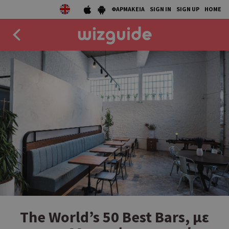
ΦΑΡΜΑΚΕΙΑ
SIGN IN
SIGN UP
HOME
EAT
DRINK
50 BEST
AGENDA
COLLECTIONS
STORIES
NEWS
The World’s 50 Best Bars, με