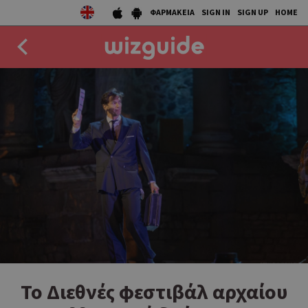
ΦΑΡΜΑΚΕΙΑ
SIGN IN
SIGN UP
HOME
EAT
DRINK
50 BEST
AGENDA
COLLECTIONS
STORIES
NEWS
Το Διεθνές φεστιβάλ αρχαίου