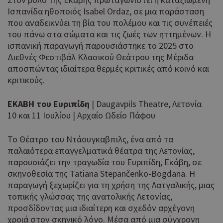
Ισπανίδα ηθοποιός Isabel Ordaz, σε μια παράσταση
που αναδεικνύει τη βία του πολέμου και τις συνέπειές
του πάνω στα σώματα και τις ζωές των ηττημένων. Η
ισπανική παραγωγή παρουσιάστηκε το 2025 στο
Διεθνές Φεστιβάλ Κλασικού Θεάτρου της Μέριδα
αποσπώντας ιδιαίτερα θερμές κριτικές από κοινό και
κριτικούς.
ΕΚΑΒΗ του Ευριπίδη
| Daugavpils Theatre, Λετονία
10 και 11 Ιουλίου | Αρχαίο Ωδείο Πάφου
Το Θέατρο του Ντάουγκαβπιλς, ένα από τα
παλαιότερα επαγγελματικά θέατρα της Λετονίας,
παρουσιάζει την τραγωδία του Ευριπίδη, Εκάβη, σε
σκηνοθεσία της Tatiana Stepančenko-Bogdana. Η
παραγωγή ξεχωρίζει για τη χρήση της Λατγαλικής, μιας
τοπικής γλώσσας της ανατολικής Λετονίας,
προσδίδοντας μια ιδιαίτερη και σχεδόν αρχέγονη
χροιά στον σκηνικό λόγο. Μέσα από μια σύγχρονη