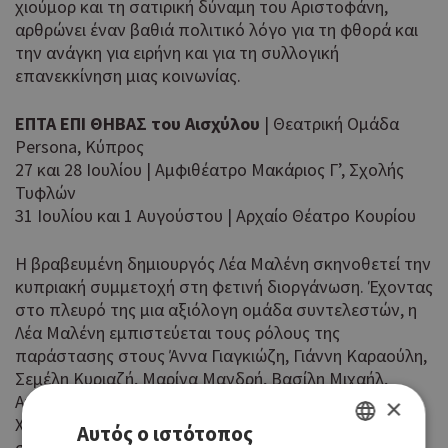
χιούμορ και τη σατιρική δύναμη του Αριστοφάνη,
αρθρώνει έναν βαθιά πολιτικό λόγο για τη φθορά και
την ανάγκη για ειρήνη και για τη συλλογική
επανεκκίνηση μιας κοινωνίας.
ΕΠΤΑ ΕΠΙ ΘΗΒΑΣ του Αισχύλου
| Θεατρική Ομάδα
Persona, Κύπρος
27 και 28 Ιουλίου | Αμφιθέατρο Μακάριος Γ’, Σχολής
Τυφλών
31 Ιουλίου και 1 Αυγούστου | Αρχαίο Θέατρο Κουρίου
Η βραβευμένη δημιουργός Λέα Μαλένη σκηνοθετεί την
κυπριακή συμμετοχή στη φετινή διοργάνωση. Έχοντας
στο πλευρό της μια αξιόλογη ομάδα συντελεστών, η
Λέα Μαλένη εμπιστεύεται τους ρόλους της
παράστασης στους Άννα Γιαγκιώζη, Γιάννη Καραούλη,
Σεμέλη Κυριαζή, Μαρίνα Μανδρή, Βασίλη Μιχαήλ,
Ανδρέα Παπαμιχαλόπουλο και Μυρσίνη
×
Χριστοδούλου, συνθέτοντας μια πολυφωνική σκηνική
Αυτός ο ιστότοπος
σύνθεση που συνομιλεί με το σήμερα μέσα από το