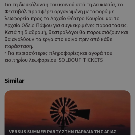
δημ
cyprus.wiz-
Για τη διευκόλυνση του κοινού από τη Λευκωσία, το
guide.com
από
Φεστιβάλ προσφέρει οργανωμένη μεταφορά με
που
λεωφορεία προς το Αρχαίο Θέατρο Κουρίου και το
στη
Πρό
Αρχαίο Ωδείο Πάφου για συγκεκριμένες παραστάσεις.
ανα
Κατά τη διαδρομή, θεατρολόγοι θα παρουσιάζουν και
γεν
θα αναλύουν τα έργα στο κοινό πριν από κάθε
πο
χρη
παράσταση.
για
▫ Για περισσότερες πληροφορίες και αγορά του
μετ
εισιτηρίου λεωφορείου: SOLDOUT TICKETS
περ
λει
χρή
είν
Similar
Google Privacy Policy
τυχ
πο
δημ
τρό
οπο
είν
συγ
για
ιστ
VERSUS SUMMER PARTY ΣΤΗΝ ΠΑΡΑΛΙΑ ΤΗΣ ΑΓΙΑΣ
ένα