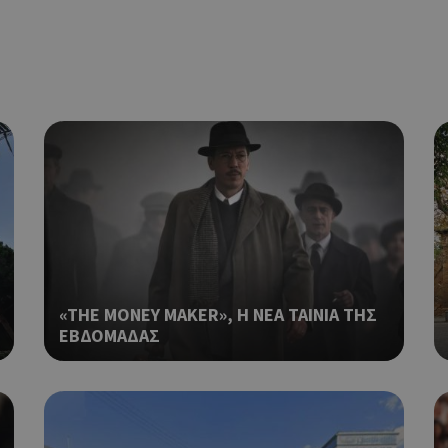
Χρησιμοποιείται για σκοπούς Cap
opup
cyprus.wiz-
10 χρόνια
guide.com
εμφανίζει μόνο μια φορά την ημέ
διάφορες διαφημιστικές ενέργειες
take over banner και τα push up κ
banners.
Χρησιμοποιείται για να προσδιορί
cyprusen.wiz-
1 εβδομάδα 3
guide.com
μέρες
επιλεγμένη γλώσσα του επισκέπτ
Cookie που δημιουργείται από ε
συνεδρία
PHP.net
βασίζονται στη γλώσσα PHP. Πρόκ
cyprusen.wiz-
guide.com
αναγνωριστικό γενικού σκοπού 
χρησιμοποιείται για τη διατήρησ
περιόδου λειτουργίας χρήστη. Συ
ένας τυχαίος αριθμός που δημιουρ
τρόπος με τον οποίο μπορεί να εί
συγκεκριμένος για τον ιστότοπο,
«THE MONEY MAKER», Η ΝΕΑ ΤΑΙΝΙΑ ΤΗΣ
παράδειγμα είναι η διατήρηση της
ΕΒΔΟΜΑΔΑΣ
σύνδεσης για έναν χρήστη μεταξύ
Χρησιμοποιείται για σκοπούς Cap
cyprusen.wiz-
1 μέρα
guide.com
εμφανίζει μόνο μια φορά την ημέ
διάφορες διαφημιστικές ενέργειες
take over banner και τα push up κ
banners.