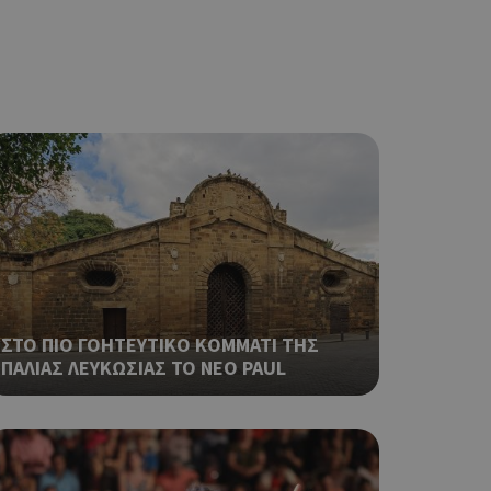
ping δηλαδή να
ρα στον χρήστη
 όπως είναι το
αι push down
σει την
η.
φαρμογές που
ειται για ένα
που
η μεταβλητών
νήθως είναι
γείται, ο
ναι
 αλλά ένα καλό
ΣΤΟ ΠΙΟ ΓΟΗΤΕΥΤΙΚΟ ΚΟΜΜΑΤΙ ΤΗΣ
 κατάστασης
ΠΑΛΙΑΣ ΛΕΥΚΩΣΙΑΣ ΤΟ ΝΕΟ PAUL
 σελίδων.
ping δηλαδή να
ρα στον χρήστη
 όπως είναι το
αι push down