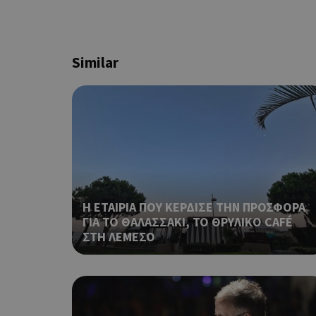
ShowNewVisitorP
Similar
LangCookie
PHPSESSID
Η ΕΤΑΙΡΙΑ ΠΟΥ ΚΕΡΔΙΣΕ ΤΗΝ ΠΡΟΣΦΟΡΑ
ΓΙΑ ΤΟ ΘΑΛΑΣΣΑΚΙ, ΤΟ ΘΡΥΛΙΚΟ CAFÉ
ΣΤΗ ΛΕΜΕΣΟ
takeOverCookie