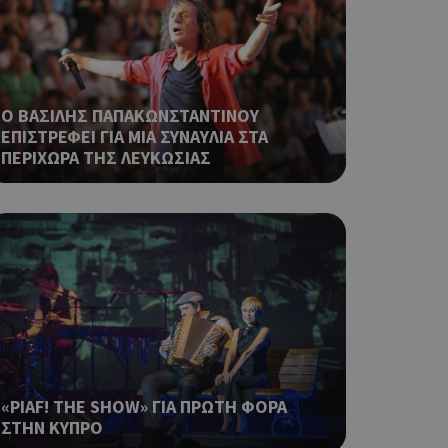
ια τη διάκριση
ό είναι
κειμένου να
με τη χρήση του
Ο ΒΑΣΙΛΗΣ ΠΑΠΑΚΩΝΣΤΑΝΤΙΝΟΥ
ping δηλαδή να
ΕΠΙΣΤΡΕΦΕΙ ΓΙΑ ΜΙΑ ΣΥΝΑΥΛΙΑ ΣΤΑ
ρα στον χρήστη
ΠΕΡΙΧΩΡΑ ΤΗΣ ΛΕΥΚΩΣΙΑΣ
 όπως είναι το
αι push down
ping δηλαδή να
ρα στον χρήστη
 όπως είναι το
αι push down
ping δηλαδή να
ρα στον χρήστη
 όπως είναι το
αι push down
«PIAF! THE SHOW» ΓΙΑ ΠΡΩΤΗ ΦΟΡΑ
ΣΤΗΝ ΚΥΠΡΟ