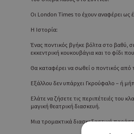
Οι London Times το έχουν αναφέρει ως έ
Η Ιστορία:
Ένας ποντικός βγήκε βόλτα στο βαθύ, 
εκκεντρική κουκουβάγια και το φίδι που
Θα καταφέρει να σωθεί ο ποντικός από
Εξάλλου δεν υπάρχει Γκρούφαλο – ή μ
Ελάτε να ζήσετε τις περιπέτειές του κ
μαγική θεατρική διασκευή.
Μια τρομακτικά διασκεδαστική παράστασ