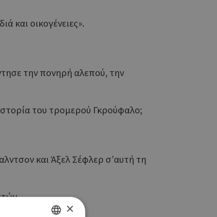
ιά και οικογένειες».
ντησε την πονηρή αλεπού, την
 ιστορία του τρομερού Γκρούφαλο;
αλντσον και Άξελ Σέφλερ σ’αυτή τη
ετών.
×