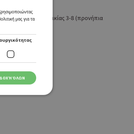
GREEK
 Χρησιμοποιώντας
πρώτης σχολικής ηλικίας 3-8 (προνήπια
λιτική μας για τα
ENGLISH
ουργικότητας
κι του
ΔΟΧΉ ΌΛΩΝ
ση λογαριασμού. Ο