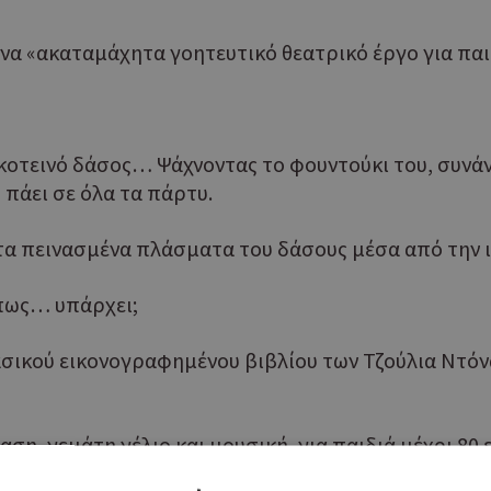
να «ακαταμάχητα γοητευτικό θεατρικό έργο για παιδ
σκοτεινό δάσος… Ψάχνοντας το φουντούκι του, συνά
 πάει σε όλα τα πάρτυ.
 τα πεινασμένα πλάσματα του δάσους μέσα από την
ήπως… υπάρχει;
λασικού εικονογραφημένου βιβλίου των Τζούλια Ντόν
η, γεμάτη γέλιο και μουσική, για παιδιά μέχρι 80 