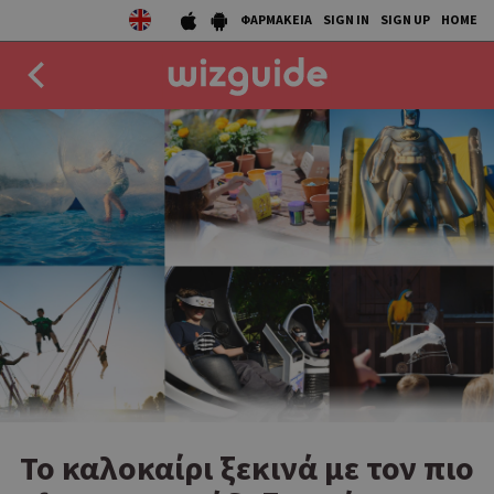
ΦΑΡΜΑΚΕΙΑ
SIGN IN
SIGN UP
HOME
EAT
DRINK
50 BEST
AGENDA
COLLECTIONS
STORIES
NEWS
Το καλοκαίρι ξεκινά με τον πιο