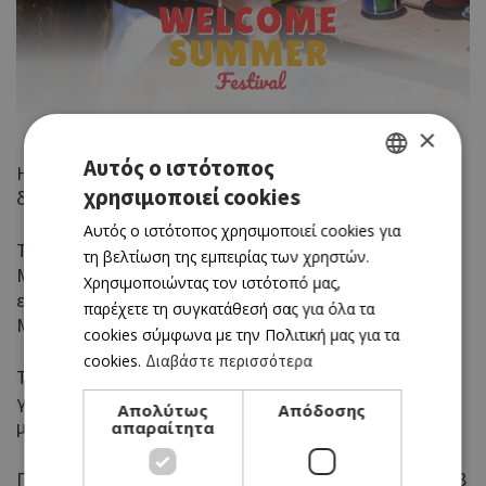
×
Αυτός ο ιστότοπος
Η είσοδος στο φεστιβάλ είναι ΔΩΡΕΑΝ, ενώ οι
χρησιμοποιεί cookies
δραστηριότητες ξεκινούν από €3 μέσω tokens.
GREEK
Αυτός ο ιστότοπος χρησιμοποιεί cookies για
ENGLISH
Τα tokens θα διατίθενται στην είσοδο του μουσείου.
τη βελτίωση της εμπειρίας των χρηστών.
Με την αγορά tokens, οι επισκέπτες θα λαμβάνουν
Χρησιμοποιώντας τον ιστότοπό μας,
εκπτωτικό κουπόνι για την είσοδό τους στο Paradox
παρέχετε τη συγκατάθεσή σας για όλα τα
Museum Limassol.
cookies σύμφωνα με την Πολιτική μας για τα
cookies.
Διαβάστε περισσότερα
Το Welcome Summer Festival υπόσχεται τρεις ημέρες
γεμάτες καλοκαιρινή διάθεση, ατελείωτο παιχνίδι και
Απολύτως
Απόδοσης
μοναδικές εμπειρίες για όλη την οικογένεια!
απαραίτητα
Για περισσότερες πληροφορίες καλέστε στο 25051758