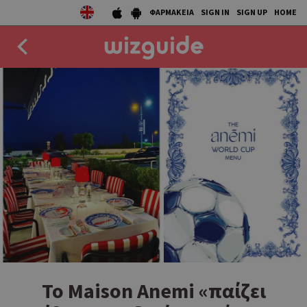
ΦΑΡΜΑΚΕΙΑ
SIGN IN
SIGN UP
HOME
EAT
DRINK
50 BEST
AGENDA
COLLECTIONS
STORIES
NEWS
Το Maison Anemi «παίζει