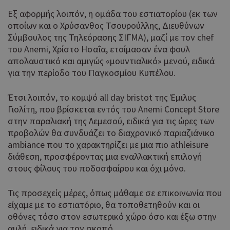
Εξ αφορμής λοιπόν, η ομάδα του εστιατορίου (εκ των
οποίων και ο Χρύσανθος Τσουρούλλης, Διευθύνων
Σύμβουλος της Τηλεόρασης ΣΙΓΜΑ), μαζί με τον chef
του Anemi, Χρίστο Ησαΐα, ετοίμασαν ένα φουλ
απολαυστικό και αμιγώς «μουντιαλικό» μενού, ειδικά
για την περίοδο του Παγκοσμίου Κυπέλου.
Έτσι λοιπόν, το κομψό all day bristot της Έμιλυς
Γιολίτη, που βρίσκεται εντός του Anemi Concept Store
στην παραλιακή της Λεμεσού, ειδικά για τις ώρες των
προβολών θα συνδυάζει το διαχρονικό παριαζιάνικο
ambiance που το χαρακτηρίζει με μια πιο athleisure
διάθεση, προσφέροντας μια εναλλακτική επιλογή
στους φίλους του ποδοσφαίρου και όχι μόνο.
Τις προσεχείς μέρες, όπως μάθαμε σε επικοινωνία που
είχαμε με το εστιατόριο, θα τοποθετηθούν και οι
οθόνες τόσο στον εσωτερικό χώρο όσο και έξω στην
αυλή, ειδικά για τον σκοπό.