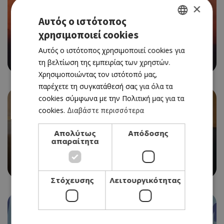
×
Αυτός ο ιστότοπος
χρησιμοποιεί cookies
GREEK
Αυτός ο ιστότοπος χρησιμοποιεί cookies για
VERSUS SUMMER PARTY ΣΤΗΝ ΠΑΡΑΛΙΑ ΤΗΣ ΑΓΙΑΣ
ENGLISH
ΤΡΙΑΔΑΣ
τη βελτίωση της εμπειρίας των χρηστών.
Χρησιμοποιώντας τον ιστότοπό μας,
παρέχετε τη συγκατάθεσή σας για όλα τα
cookies σύμφωνα με την Πολιτική μας για τα
cookies.
Διαβάστε περισσότερα
Απολύτως
Απόδοσης
απαραίτητα
Ο ΜΙΧΑΛΗΣ ΠΕΡΣΙΑΝΗΣ ΕΠΙΣΤΡΕΦΕΙ ΣΤΗΝ
«ΚΑΘΗΜΕΡΙΝΗ» ΚΥΠΡΟΥ ΩΣ ΣΥΜΒΟΥΛΟΣ ΕΚΔΟΣΗΣ
Στόχευσης
Λειτουργικότητας