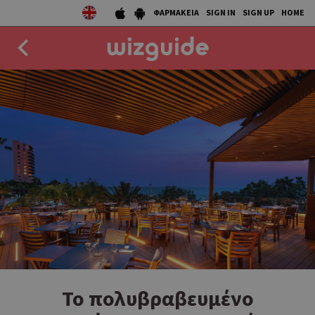
ΦΑΡΜΑΚΕΙΑ
SIGN IN
SIGN UP
HOME
EAT
DRINK
50 BEST
AGENDA
COLLECTIONS
STORIES
NEWS
Το πολυβραβευμένο