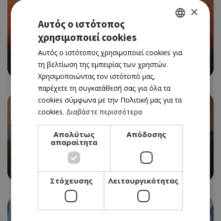
×
Αυτός ο ιστότοπος
χρησιμοποιεί cookies
GREEK
Αυτός ο ιστότοπος χρησιμοποιεί cookies για
ENGLISH
VERSUS SUMMER PARTY ΣΤΗΝ ΠΑΡΑΛΙΑ ΤΗΣ ΑΓΙΑΣ
τη βελτίωση της εμπειρίας των χρηστών.
ΤΡΙΑΔΑΣ
Χρησιμοποιώντας τον ιστότοπό μας,
παρέχετε τη συγκατάθεσή σας για όλα τα
cookies σύμφωνα με την Πολιτική μας για τα
cookies.
Διαβάστε περισσότερα
Απολύτως
Απόδοσης
απαραίτητα
Ο ΜΙΧΑΛΗΣ ΠΕΡΣΙΑΝΗΣ ΕΠΙΣΤΡΕΦΕΙ ΣΤΗΝ
«ΚΑΘΗΜΕΡΙΝΗ» ΚΥΠΡΟΥ ΩΣ ΣΥΜΒΟΥΛΟΣ ΕΚΔΟΣΗΣ
Στόχευσης
Λειτουργικότητας