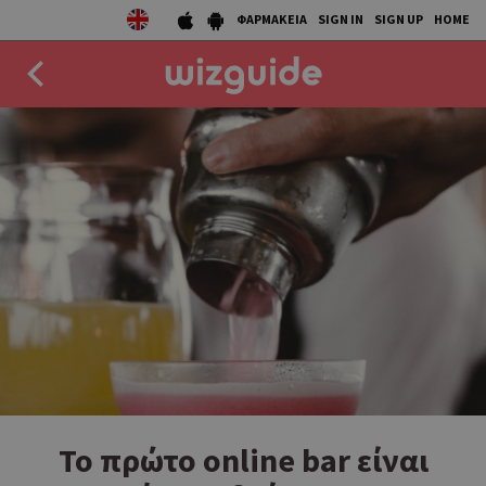
ΦΑΡΜΑΚΕΙΑ
SIGN IN
SIGN UP
HOME
EAT
DRINK
50 BEST
AGENDA
COLLECTIONS
STORIES
NEWS
Το πρώτο online bar είναι