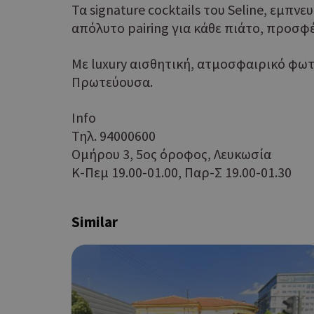
Τα signature cocktails του Seline, εμ
απόλυτο pairing για κάθε πιάτο, προσφ
Με luxury αισθητική, ατμοσφαιρικό φωτι
Πρωτεύουσα.
Info
Τηλ. 94000600
G_ENABLED_IDPS
Ομήρου 3, 5ος όροφος, Λευκωσία
Κ-Πεμ 19.00-01.00, Παρ-Σ 19.00-01.30
takeOverCookie
Similar
ShowNewVisitorP