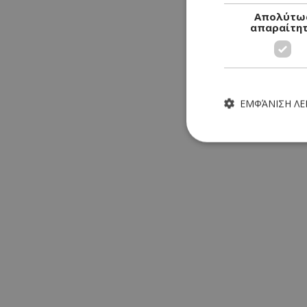
Απολύτω
απαραίτη
ΕΜΦΆΝΙΣΗ Λ
Τα απολύτως απαραίτητα
ιστότοπος δεν μπορεί ν
Ονοματεπώνυμο
G_ENABLED_IDPS
PHPSESSID