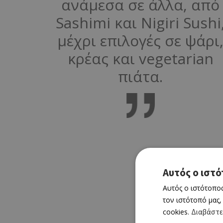
ανάμεσα σε άλλα, από
Sashimi και Nigiri Sushi
μέχρι επιλογές σε ψάρι
κρέας και vegetarian
πιάτα.
Αυτός ο ιστό
Αυτός ο ιστότοπος
τον ιστότοπό μας,
cookies.
Διαβάστε