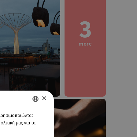
3
more
×
GREEK
 Χρησιμοποιώντας
λιτική μας για τα
ENGLISH