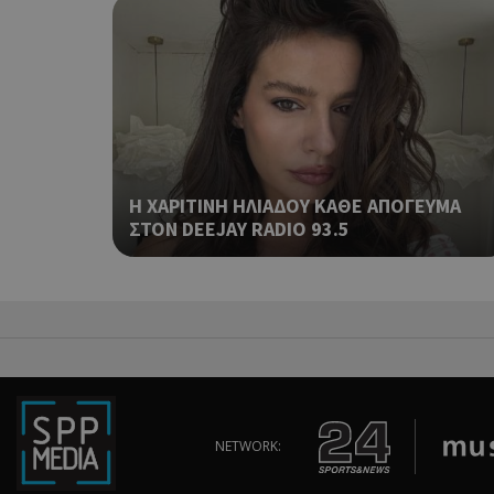
ShowSubLoginCoo
ShowWizLogin
Η ΧΑΡΙΤΙΝΗ ΗΛΙΑΔΟΥ ΚΑΘΕ ΑΠΟΓΕΥΜΑ
ΣΤΟΝ DEEJAY RADIO 93.5
ShowWizLogin
ShowNewVisitorP
NETWORK: