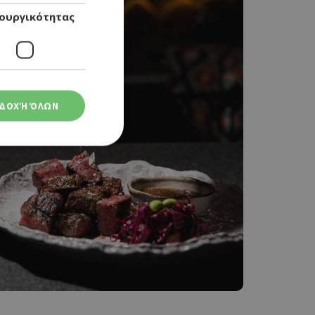
ουργικότητας
ΔΟΧΉ ΌΛΩΝ
ση λογαριασμού. Ο
ο Google
φαρμογές που