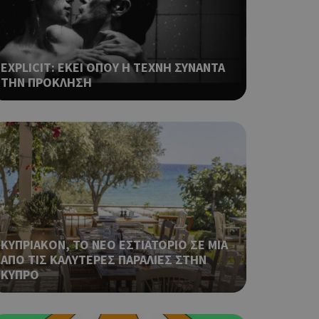
σει την
η.
φαρμογές που
ειται για ένα
EXPLICIT: ΕΚΕΙ ΟΠΟΥ Η ΤΕΧΝΗ ΣΥΝΑΝΤΑ
που
ΤΗΝ ΠΡΟΚΛΗΣΗ
η μεταβλητών
νήθως είναι
γείται, ο
ναι
 αλλά ένα καλό
 κατάστασης
 σελίδων.
ping δηλαδή να
ρα στον χρήστη
 όπως είναι το
αι push down
ΚΥΠΡΙΑΚΟΝ, ΤΟ ΝΕΟ ΕΣΤΙΑΤΟΡΙΟ ΣΕ ΜΙΑ
ΑΠΟ ΤΙΣ ΚΑΛΥΤΕΡΕΣ ΠΑΡΑΛΙΕΣ ΣΤΗΝ
ια τη διάκριση
ΚΥΠΡΟ
ό είναι
κειμένου να
με τη χρήση του