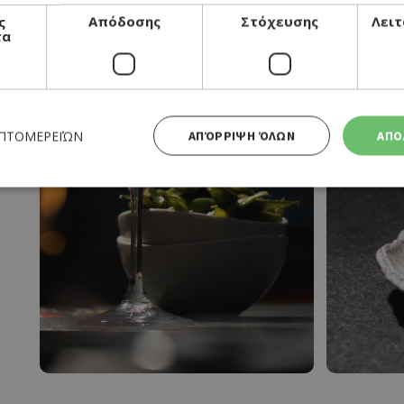
ς
Απόδοσης
Στόχευσης
Λειτ
τα
ΕΠΤΟΜΕΡΕΙΏΝ
ΑΠΌΡΡΙΨΗ ΌΛΩΝ
ΑΠΟ
Απολύτως απαραίτητα
Απόδοσης
Στόχευσης
Λειτουργικότητας
 cookies επιτρέπουν βασικές λειτουργίες του ιστότοπου, όπως τη σύνδεση χρήστη και τη διαχείρι
α χρησιμοποιηθεί σωστά χωρίς τα απολύτως απαραίτητα cookies.
Προμηθευτής
Λήξη
Περιγραφή
Πεδίο
/
Χρησιμοποιήθηκε για σύνδεση στ
συνεδρία
Google LLC
.cyprusen.wiz-
guide.com
Cookie που δημιουργείται από ε
συνεδρία