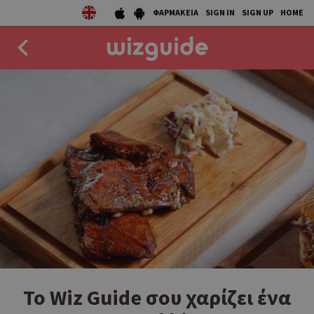
ΦΑΡΜΑΚΕΙΑ
SIGN IN
SIGN UP
HOME
EAT
DRINK
50 BEST
AGENDA
COLLECTIONS
STORIES
NEWS
Το Wiz Guide σου χαρίζει ένα