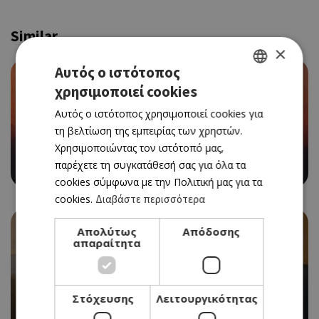
Similar
×
Αυτός ο ιστότοπος
χρησιμοποιεί cookies
GREEK
Αυτός ο ιστότοπος χρησιμοποιεί cookies για
ENGLISH
τη βελτίωση της εμπειρίας των χρηστών.
Χρησιμοποιώντας τον ιστότοπό μας,
VERSUS SUMMER PARTY ΣΤΗΝ ΠΑΡΑΛΙΑ ΤΗΣ ΑΓΙΑΣ
παρέχετε τη συγκατάθεσή σας για όλα τα
ΤΡΙΑΔΑΣ
cookies σύμφωνα με την Πολιτική μας για τα
cookies.
Διαβάστε περισσότερα
Απολύτως
Απόδοσης
απαραίτητα
Στόχευσης
Λειτουργικότητας
Ο ΜΙΧΑΛΗΣ ΠΕΡΣΙΑΝΗΣ ΕΠΙΣΤΡΕΦΕΙ ΣΤΗΝ
«ΚΑΘΗΜΕΡΙΝΗ» ΚΥΠΡΟΥ ΩΣ ΣΥΜΒΟΥΛΟΣ ΕΚΔΟΣΗΣ