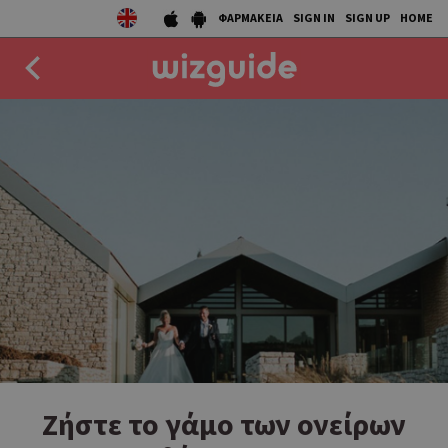
ΦΑΡΜΑΚΕΙΑ
SIGN IN
SIGN UP
HOME
EAT
DRINK
50 BEST
AGENDA
COLLECTIONS
STORIES
NEWS
Ζήστε το γάμο των ονείρων