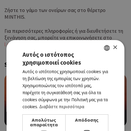
Ζήστε το γάμο των ονείρων σας στο θέρετρο
MINTHIS.
Για περισσότερες πληροφορίες ή για διευθετήσετε τη
ξενάγηση σας, μπορείτε να επικοινωνήσετε στο
l.somma@minthisresort.com
ή +357 26842211.
×
Αυτός ο ιστότοπος
χρησιμοποιεί cookies
GREEK
Similar
Αυτός ο ιστότοπος χρησιμοποιεί cookies για
ENGLISH
τη βελτίωση της εμπειρίας των χρηστών.
Χρησιμοποιώντας τον ιστότοπό μας,
παρέχετε τη συγκατάθεσή σας για όλα τα
cookies σύμφωνα με την Πολιτική μας για τα
cookies.
Διαβάστε περισσότερα
VERSUS SUMMER PARTY ΣΤΗΝ ΠΑΡΑΛΙΑ ΤΗΣ ΑΓΙΑΣ
ΤΡΙΑΔΑΣ
Απολύτως
Απόδοσης
απαραίτητα