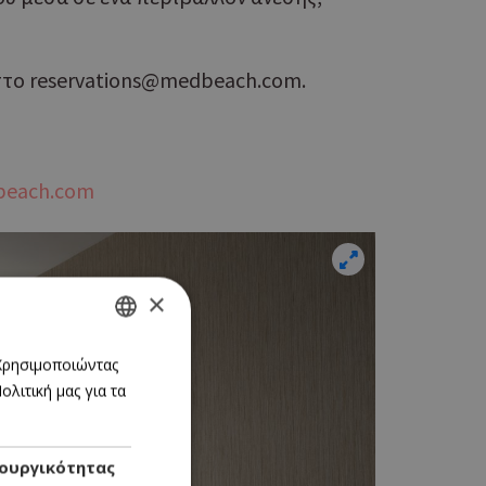
 στο reservations@medbeach.com.
each.com
×
GREEK
 Χρησιμοποιώντας
λιτική μας για τα
ENGLISH
ουργικότητας