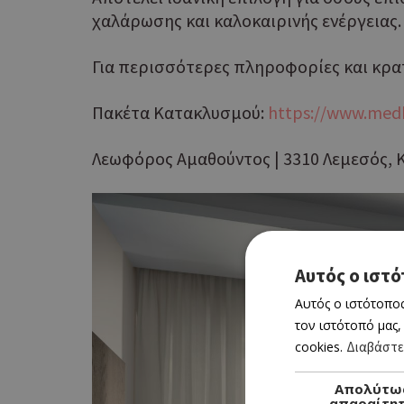
χαλάρωσης και καλοκαιρινής ενέργειας.
Για περισσότερες πληροφορίες και κρα
Πακέτα Κατακλυσμού:
https://www.med
Λεωφόρος Αμαθούντος | 3310 Λεμεσός, Κύ
Αυτός ο ιστό
Αυτός ο ιστότοπος
τον ιστότοπό μας,
cookies.
Διαβάστε
Απολύτω
απαραίτη