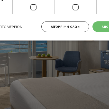
ΕΠΤΟΜΕΡΕΙΏΝ
ΑΠΌΡΡΙΨΗ ΌΛΩΝ
ΑΠΟ
Απολύτως απαραίτητα
Απόδοσης
Στόχευσης
Λειτουργικότητας
 cookies επιτρέπουν βασικές λειτουργίες του ιστότοπου, όπως τη σύνδεση χρήστη και τη διαχείρι
α χρησιμοποιηθεί σωστά χωρίς τα απολύτως απαραίτητα cookies.
Προμηθευτής
Λήξη
Περιγραφή
Πεδίο
/
Χρησιμοποιήθηκε για σύνδεση στ
συνεδρία
Google LLC
.cyprusen.wiz-
guide.com
Cookie που δημιουργείται από ε
συνεδρία
PHP.net
βασίζονται στη γλώσσα PHP. Πρόκ
cyprus.wiz-
guide.com
αναγνωριστικό γενικού σκοπού 