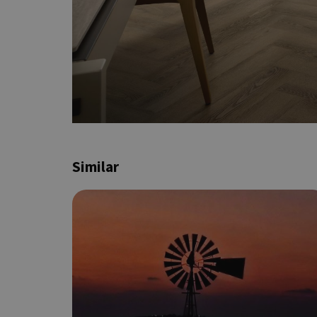
G_ENABLED_IDPS
takeOverCookie
Similar
ShowNewVisitorP
LangCookie