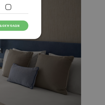
ΔΟΧΉ ΌΛΩΝ
ση λογαριασμού. Ο
ο Google
φαρμογές που
ειται για ένα
που