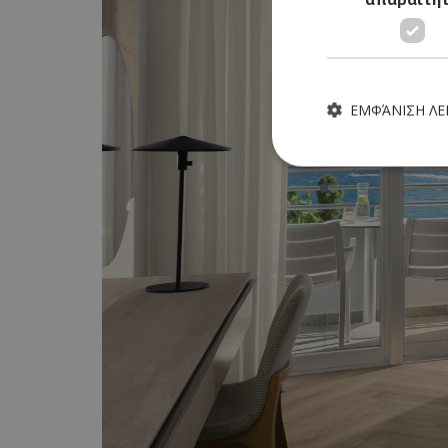
ΕΜΦΆΝΙΣΗ Λ
Τα απολύτως απαραίτητα
ιστότοπος δεν μπορεί ν
Ονοματεπώνυμο
G_ENABLED_IDPS
PHPSESSID