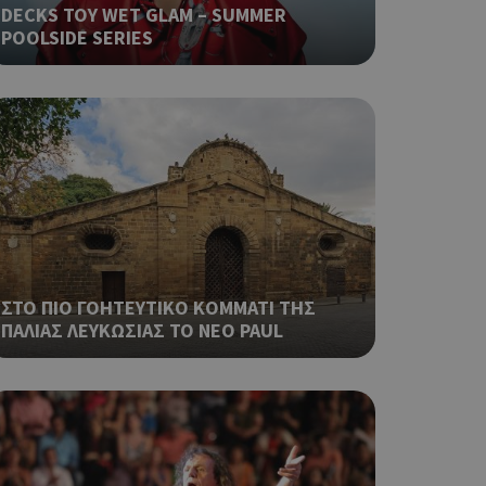
DECKS ΤΟΥ WET GLAM – SUMMER
φαρμογές που
POOLSIDE SERIES
ειται για ένα
που
η μεταβλητών
νήθως είναι
γείται, ο
ναι
 αλλά ένα καλό
 κατάστασης
 σελίδων.
ping δηλαδή να
ρα στον χρήστη
 όπως είναι το
αι push down
ΣΤΟ ΠΙΟ ΓΟΗΤΕΥΤΙΚΟ ΚΟΜΜΑΤΙ ΤΗΣ
ΠΑΛΙΑΣ ΛΕΥΚΩΣΙΑΣ ΤΟ ΝΕΟ PAUL
ια τη διάκριση
ό είναι
κειμένου να
με τη χρήση του
ping δηλαδή να