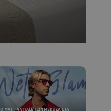
η μεταβλητών
νήθως είναι
γείται, ο
ναι
 αλλά ένα καλό
 κατάστασης
 σελίδων.
ο Google
ping δηλαδή να
ρα στον χρήστη
 όπως είναι το
αι push down
ping δηλαδή να
ρα στον χρήστη
 όπως είναι το
αι push down
σει την
Ο MATTIA VITALE ΤΩΝ MEDUZA ΣΤΑ
η.