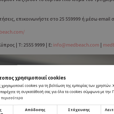
τήσεις, επικοινωνήστε στο 25 559999 ή μέσω email
beach.com/
προς | Τ: 2555 9999 | E:
info@medbeach.com
|
medb
τοπος χρησιμοποιεί cookies
 χρησιμοποιεί cookies για τη βελτίωση της εμπειρίας των χρηστών.
 παρέχετε τη συγκατάθεσή σας για όλα τα cookies σύμφωνα με την Πο
 περισσότερα
ς
Απόδοσης
Στόχευσης
Λειτ
τα