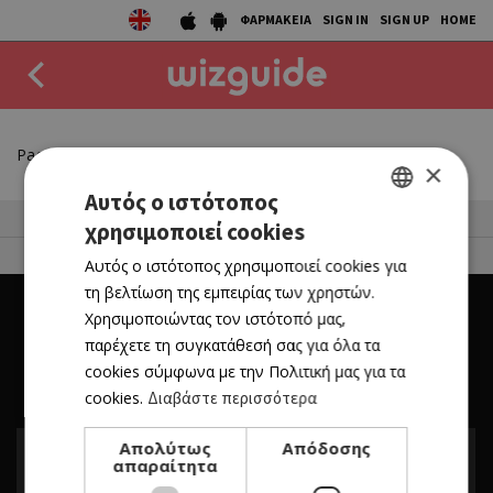
ΦΑΡΜΑΚΕΙΑ
SIGN IN
SIGN UP
HOME
EAT
Page not found
×
DRINK
Αυτός ο ιστότοπος
50 Best Restaurants List
χρησιμοποιεί cookies
GREEK
50 BEST
FOR BUSINESS OWNERS
Αυτός ο ιστότοπος χρησιμοποιεί cookies για
ENGLISH
AGENDA
τη βελτίωση της εμπειρίας των χρηστών.
Χρησιμοποιώντας τον ιστότοπό μας,
COLLECTIONS
παρέχετε τη συγκατάθεσή σας για όλα τα
cookies σύμφωνα με την Πολιτική μας για τα
STORIES
cookies.
Διαβάστε περισσότερα
NEWS
Απολύτως
Απόδοσης
απαραίτητα