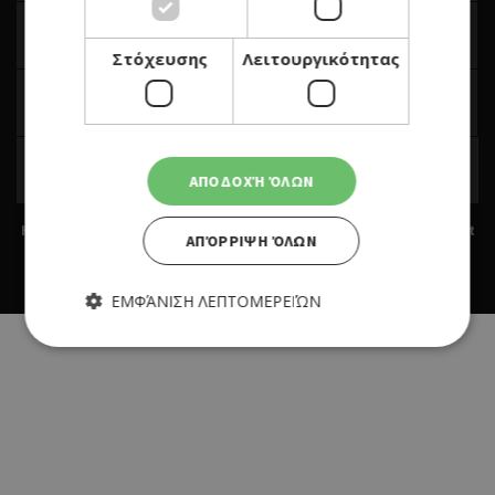
Στόχευσης
Λειτουργικότητας
ΑΠΟΔΟΧΉ ΌΛΩΝ
Home
|
Terms & Conditions
|
Privacy Policy
|
About Us
|
Contact
ΑΠΌΡΡΙΨΗ ΌΛΩΝ
Us
BUILT BY BDIGITAL
| ADA CMS |
POWERED BY WEBSTUDIO
ΕΜΦΆΝΙΣΗ ΛΕΠΤΟΜΕΡΕΙΏΝ
Απολύτως απαραίτητα
Απόδοσης
Στόχευσης
Λειτουργικότητας
Τα απολύτως απαραίτητα cookies επιτρέπουν βασικές
λειτουργίες του ιστότοπου, όπως τη σύνδεση χρήστη και τη