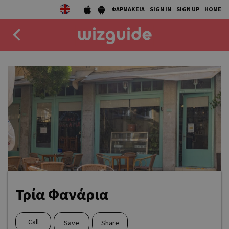
ΦΑΡΜΑΚΕΙΑ
SIGN IN
SIGN UP
HOME
EAT
DRINK
50 BEST
AGENDA
COLLECTIONS
STORIES
Τρία Φανάρια
NEWS
Call
Save
Share