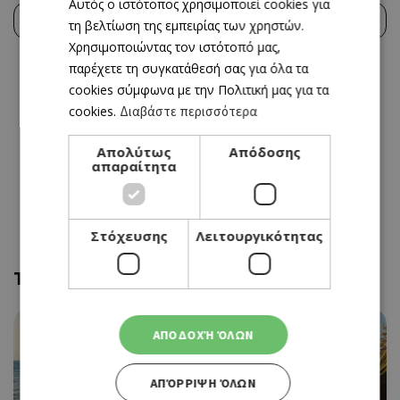
Αυτός ο ιστότοπος χρησιμοποιεί cookies για
ENGLISH
Rate this place
Review this place
τη βελτίωση της εμπειρίας των χρηστών.
Χρησιμοποιώντας τον ιστότοπό μας,
παρέχετε τη συγκατάθεσή σας για όλα τα
cookies σύμφωνα με την Πολιτική μας για τα
cookies.
Διαβάστε περισσότερα
Απολύτως
Απόδοσης
απαραίτητα
Στόχευσης
Λειτουργικότητας
Trending
ΑΠΟΔΟΧΉ ΌΛΩΝ
ΑΠΌΡΡΙΨΗ ΌΛΩΝ