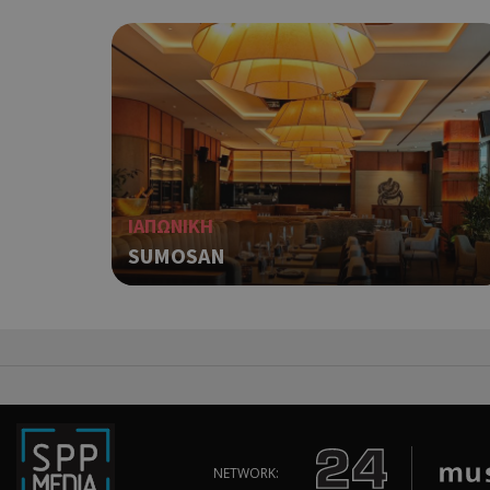
takeOverCookie
__cf_bm
ΙΑΠΩΝΙΚΗ
SUMOSAN
ShowSubLoginCoo
ShowWizLogin
NETWORK: