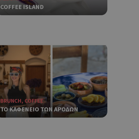
COFFEE ISLAND
ping δηλαδή να
ρα στον χρήστη
 όπως είναι το
αι push down
ping δηλαδή να
ρα στον χρήστη
 όπως είναι το
αι push down
σει την
η.
φαρμογές που
BRUNCH, COFFEE
ειται για ένα
που
ΤΟ ΚΑΦΕΝΕΙΟ ΤΩΝ ΑΡΟΔΩΝ
η μεταβλητών
νήθως είναι
γείται, ο
ναι
 αλλά ένα καλό