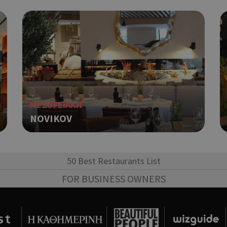
παράδειγμα είναι η διατήρηση της
σύνδεσης για έναν χρήστη μεταξύ
Χρησιμοποιείται για σκοπούς Cap
cyprusen.wiz-
1 μέρα
guide.com
εμφανίζει μόνο μια φορά την ημέ
διάφορες διαφημιστικές ενέργειες
take over banner και τα push up κ
banners.
Αυτό το cookie χρησιμοποιείται γ
29 λεπτά 53
Cloudflare Inc.
δευτερόλεπτα
μεταξύ ανθρώπων και ρομπότ. Αυτ
.onesignal.com
επωφελές για τον ιστότοπο, προ
ΜΕΣΟΓΕΙΑΚΗ
κάνει έγκυρες αναφορές σχετικά 
ιστότοπού τους.
NOVIKOV
Χρησιμοποιείται για σκοπούς Cap
kie
.athenarecipes.com
1 μέρα
εμφανίζει μόνο μια φορά την ημέ
διάφορες διαφημιστικές ενέργειες
50 Best Restaurants List
take over banner και τα push up κ
banners.
FOR BUSINESS OWNERS
Χρησιμοποιείται για σκοπούς Cap
.cyprus.wiz-
1 μέρα
guide.com
εμφανίζει μόνο μια φορά την ημέ
διάφορες διαφημιστικές ενέργειες
take over banner και τα push up κ
banners.