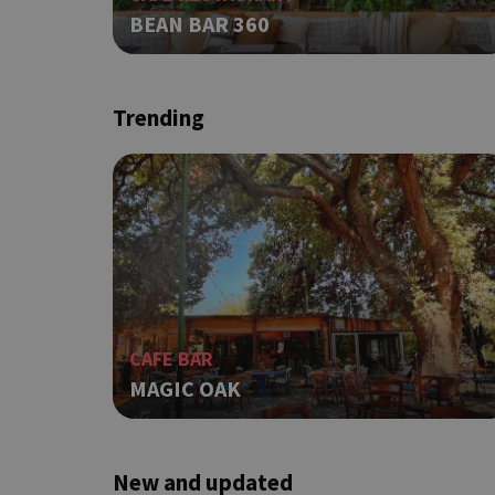
BEAN BAR 360
takeOverCookie
Trending
ShowNewVisitorP
LangCookie
PHPSESSID
CAFE BAR
MAGIC OAK
New and updated