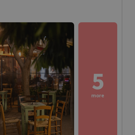
5
more