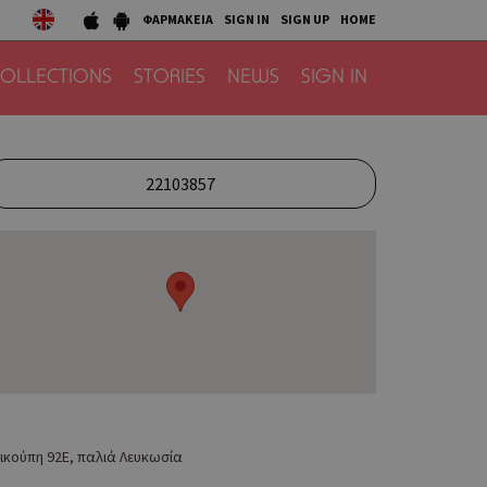
ΦΑΡΜΑΚΕΙΑ
SIGN IN
SIGN UP
HOME
OLLECTIONS
STORIES
NEWS
SIGN IN
22103857
ικούπη 92Ε, παλιά Λευκωσία