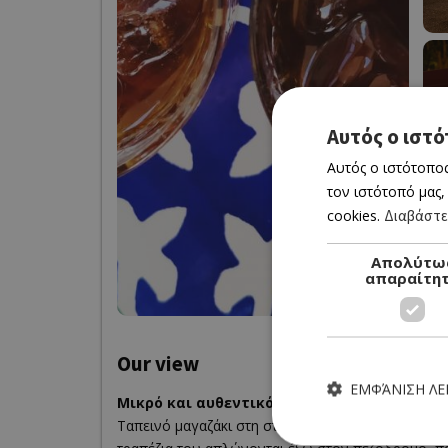
Αυτός ο ιστό
Αυτός ο ιστότοπος
τον ιστότοπό μας,
cookies.
Διαβάστε
Απολύτω
απαραίτη
Our view
ΕΜΦΆΝΙΣΗ Λ
Μικρό και αυθεντικό
Ταπεινό μαγαζάκι στη στενή πάροδο της Τρικούπη 