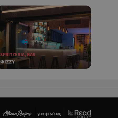
 κατάστασης
 σελίδων.
ping δηλαδή να
ρα στον χρήστη
 όπως είναι το
αι push down
ια τη διάκριση
ό είναι
κειμένου να
SPRITZERIA, BAR
με τη χρήση του
ΦIZZY
ping δηλαδή να
ρα στον χρήστη
 όπως είναι το
αι push down
ping δηλαδή να
ρα στον χρήστη
 όπως είναι το
αι push down