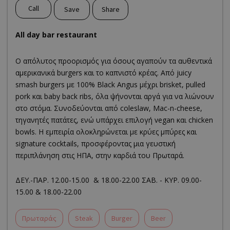
Call
Save
Share
All day bar restaurant
O απόλυτος προορισμός για όσους αγαπούν τα αυθεντικά
αμερικανικά burgers και το καπνιστό κρέας. Από juicy
smash burgers με 100% Black Angus μέχρι brisket, pulled
pork και baby back ribs, όλα ψήνονται αργά για να λιώνουν
στο στόμα. Συνοδεύονται από coleslaw, Mac-n-cheese,
τηγανητές πατάτες, ενώ υπάρχει επιλογή vegan και chicken
bowls. Η εμπειρία ολοκληρώνεται με κρύες μπύρες και
signature cocktails, προσφέροντας μια γευστική
περιπλάνηση στις ΗΠΑ, στην καρδιά του Πρωταρά.
ΔΕΥ.-ΠΑΡ. 12.00-15.00 & 18.00-22.00 ΣΑΒ. - ΚΥΡ. 09.00-
15.00 & 18.00-22.00
Πρωταράς
Steak
Burger
Beer