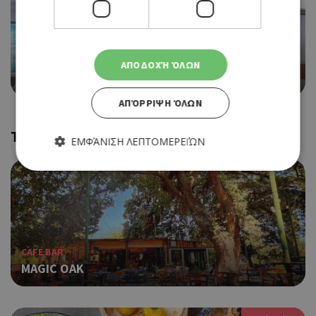
SWEET TOOTH, ΠΑΓΩΤΟ
ΑΠΟΔΟΧΉ ΌΛΩΝ
AMELIE PATISSERIE
ΑΠΌΡΡΙΨΗ ΌΛΩΝ
Trending
ΕΜΦΆΝΙΣΗ ΛΕΠΤΟΜΕΡΕΙΏΝ
Απολύτως απαραίτητα
Απόδοσης
Στόχευσης
Λειτουργικότητας
Τα απολύτως απαραίτητα cookies επιτρέπουν βασικές
CAFE BAR
λειτουργίες του ιστότοπου, όπως τη σύνδεση χρήστη και τη
MAGIC OAK
διαχείριση λογαριασμού. Ο ιστότοπος δεν μπορεί να
χρησιμοποιηθεί σωστά χωρίς τα απολύτως απαραίτητα
cookies.
Προμηθευτής