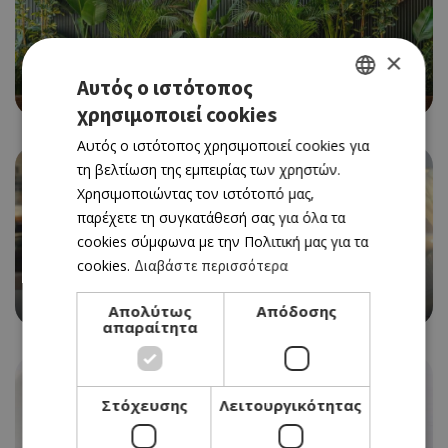
×
CAFE RESTAURANT
Αυτός ο ιστότοπος
BEAN BAR 360
χρησιμοποιεί cookies
GREEK
Αυτός ο ιστότοπος χρησιμοποιεί cookies για
ENGLISH
τη βελτίωση της εμπειρίας των χρηστών.
Χρησιμοποιώντας τον ιστότοπό μας,
παρέχετε τη συγκατάθεσή σας για όλα τα
cookies σύμφωνα με την Πολιτική μας για τα
cookies.
Διαβάστε περισσότερα
WITH A VIEW
CAFFÈ NERO
Απολύτως
Απόδοσης
απαραίτητα
Στόχευσης
Λειτουργικότητας