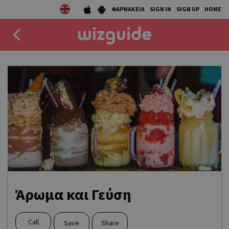
ΦΑΡΜΑΚΕΙΑ
SIGN IN
SIGN UP
HOME
EAT
DRINK
50 BEST
AGENDA
COLLECTIONS
STORIES
Άρωμα και Γεύση
NEWS
Call
Save
Share