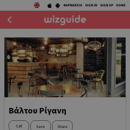
ΦΑΡΜΑΚΕΙΑ
SIGN IN
SIGN UP
HOME
EAT
DRINK
50 BEST
AGENDA
COLLECTIONS
STORIES
Βάλτου Ρίγανη
NEWS
Call
Save
Share