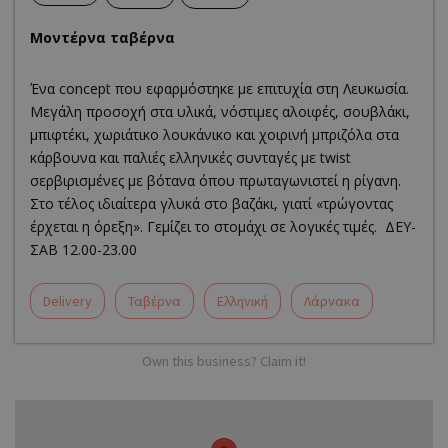
Μοντέρνα ταβέρνα
Ένα concept που εφαρμόστηκε με επιτυχία στη Λευκωσία.
Μεγάλη προσοχή στα υλικά, νόστιμες αλοιφές, σουβλάκι,
μπιφτέκι, χωριάτικο λουκάνικο και χοιρινή μπριζόλα στα
κάρβουνα και παλιές ελληνικές συνταγές με twist
σερβιρισμένες με βότανα όπου πρωταγωνιστεί η ρίγανη.
Στο τέλος ιδιαίτερα γλυκά στο βαζάκι, γιατί «τρώγοντας
έρχεται η όρεξη». Γεμίζει το στομάχι σε λογικές τιμές. ΔΕΥ-
ΣΑΒ 12.00-23.00
Delivery
Ταβέρνα
Ελληνική
Λάρνακα
Own this business? Claim it!