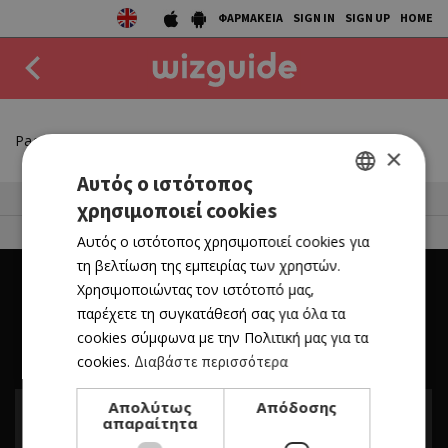
ΦΑΡΜΑΚΕΙΑ
SIGN IN
SIGN UP
HOME
EAT
Page not found
×
DRINK
Αυτός ο ιστότοπος
50 Best Restaurants List
χρησιμοποιεί cookies
GREEK
50 BEST
FOR BUSINESS OWNERS
Αυτός ο ιστότοπος χρησιμοποιεί cookies για
ENGLISH
AGENDA
τη βελτίωση της εμπειρίας των χρηστών.
Χρησιμοποιώντας τον ιστότοπό μας,
COLLECTIONS
παρέχετε τη συγκατάθεσή σας για όλα τα
cookies σύμφωνα με την Πολιτική μας για τα
STORIES
cookies.
Διαβάστε περισσότερα
NEWS
Απολύτως
Απόδοσης
απαραίτητα