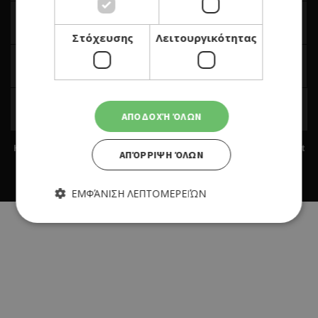
Στόχευσης
Λειτουργικότητας
ΑΠΟΔΟΧΉ ΌΛΩΝ
Home
|
Terms & Conditions
|
Privacy Policy
|
About Us
|
Contact
ΑΠΌΡΡΙΨΗ ΌΛΩΝ
Us
BUILT BY BDIGITAL
| ADA CMS |
POWERED BY WEBSTUDIO
ΕΜΦΆΝΙΣΗ ΛΕΠΤΟΜΕΡΕΙΏΝ
Απολύτως απαραίτητα
Απόδοσης
Στόχευσης
Λειτουργικότητας
Τα απολύτως απαραίτητα cookies επιτρέπουν βασικές
λειτουργίες του ιστότοπου, όπως τη σύνδεση χρήστη και τη