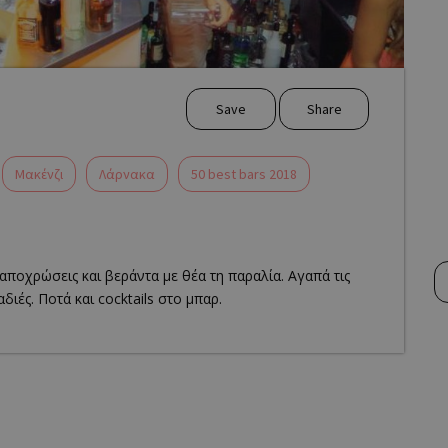
Save
Share
Μακένζι
Λάρνακα
50 best bars 2018
αποχρώσεις και βεράντα με θέα τη παραλία. Αγαπά τις
διές. Ποτά και cocktails στο μπαρ.
business? Claim it!