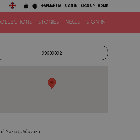
ΦΑΡΜΑΚΕΙΑ
SIGN IN
SIGN UP
HOME
OLLECTIONS
STORIES
NEWS
SIGN IN
99639892
τή Μακένζι, Λάρνακα