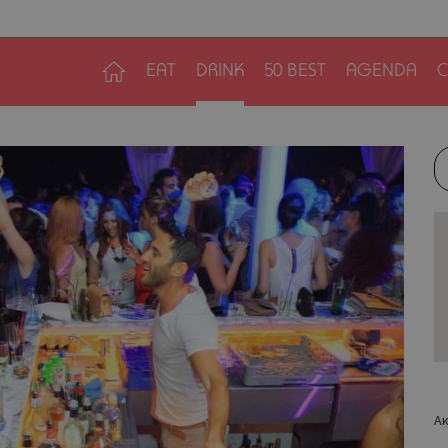
EAT
DRINK
50 BEST
AGENDA
C
Ακ