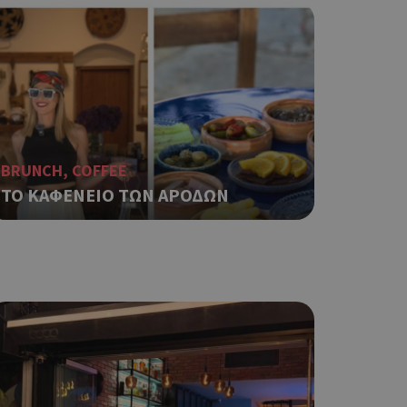
ση λογαριασμού. Ο
ο Google
φαρμογές που
ειται για ένα
BRUNCH, COFFEE
που
ΤΟ ΚΑΦΕΝΕΙΟ ΤΩΝ ΑΡΟΔΩΝ
η μεταβλητών
νήθως είναι
γείται, ο
ναι
 αλλά ένα καλό
 κατάστασης
 σελίδων.
ο Google
ping δηλαδή να
ρα στον χρήστη