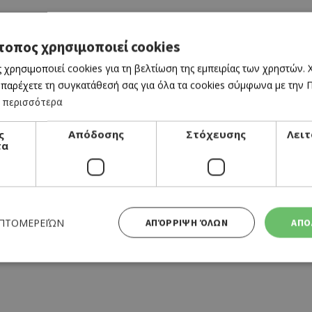
τοπος χρησιμοποιεί cookies
 χρησιμοποιεί cookies για τη βελτίωση της εμπειρίας των χρηστών.
 παρέχετε τη συγκατάθεσή σας για όλα τα cookies σύμφωνα με την Πο
 περισσότερα
ς
Απόδοσης
Στόχευσης
Λειτ
τα
CLUB RESTAURANT
ΕΠΤΟΜΕΡΕΙΏΝ
ΑΠΌΡΡΙΨΗ ΌΛΩΝ
ΑΠΟ
CAFE MERCEDES
Απολύτως απαραίτητα
Απόδοσης
Στόχευσης
Λειτουργικότητας