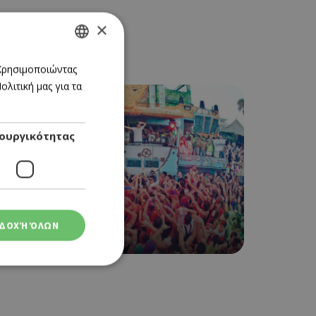
×
GREEK
 Χρησιμοποιώντας
λιτική μας για τα
ENGLISH
ουργικότητας
CLUB
ΔΟΧΉ ΌΛΩΝ
GUABA