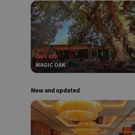
Τα απολύτως απαραίτητα
ιστότοπος δεν μπορεί ν
Ονοματεπώνυμο
G_ENABLED_IDPS
PHPSESSID
CAFE BAR
MAGIC OAK
New and updated
G_ENABLED_IDPS
takeOverCookie