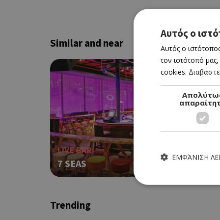
Αυτός ο ιστό
Similar and near
Αυτός ο ιστότοπος
τον ιστότοπό μας,
cookies.
Διαβάστε
Απολύτω
απαραίτη
LIVE BAR
ΕΜΦΆΝΙΣΗ Λ
7 SEAS
Trending