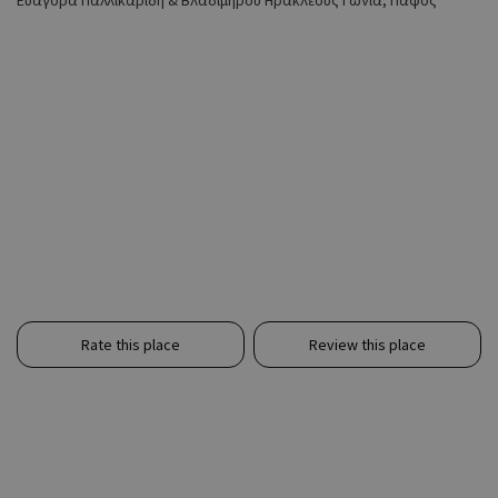
Ευαγόρα Παλλικαρίδη & Βλαδίμηρου Ηρακλέους Γωνιά, Πάφος
Rate this place
Review this place