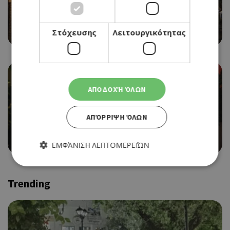
ΓΑΣΤΡΟ-PUB
Στόχευσης
Λειτουργικότητας
BLUE APPLE
ΑΠΟΔΟΧΉ ΌΛΩΝ
ΑΠΌΡΡΙΨΗ ΌΛΩΝ
ALL DAY CAFE RESTAURANT
CAFÉ LA MODE
ΕΜΦΆΝΙΣΗ ΛΕΠΤΟΜΕΡΕΙΏΝ
Trending
Απολύτως απαραίτητα
Απόδοσης
Στόχευσης
Λειτουργικότητας
Τα απολύτως απαραίτητα cookies επιτρέπουν βασικές
λειτουργίες του ιστότοπου, όπως τη σύνδεση χρήστη και τη