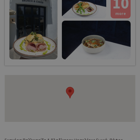
10
more