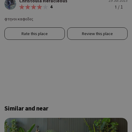
Christoula Heracleous
29 Jul 2015
4
/ 1
1
φτηνοι καφεδες
Rate this place
Review this place
Similar and near