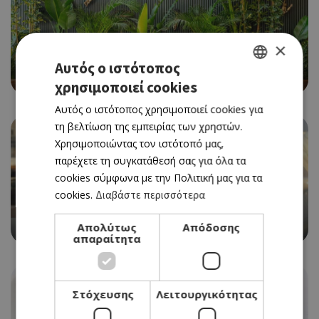
×
CAFE RESTAURANT
Αυτός ο ιστότοπος
BEAN BAR 360
χρησιμοποιεί cookies
GREEK
Αυτός ο ιστότοπος χρησιμοποιεί cookies για
ENGLISH
τη βελτίωση της εμπειρίας των χρηστών.
Χρησιμοποιώντας τον ιστότοπό μας,
παρέχετε τη συγκατάθεσή σας για όλα τα
cookies σύμφωνα με την Πολιτική μας για τα
cookies.
Διαβάστε περισσότερα
WITH A VIEW
CAFFÈ NERO
Απολύτως
Απόδοσης
απαραίτητα
Στόχευσης
Λειτουργικότητας