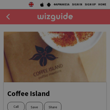
ΦΑΡΜΑΚΕΙΑ
SIGN IN
SIGN UP
HOME
EAT
DRINK
50 BEST
AGENDA
COLLECTIONS
STORIES
Coffee Island
NEWS
Call
Save
Share