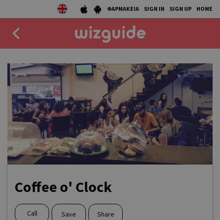
ΦΑΡΜΑΚΕΙΑ
SIGN IN
SIGN UP
HOME
EAT
DRINK
50 BEST
AGENDA
COLLECTIONS
STORIES
Coffee o' Clock
NEWS
Call
Save
Share