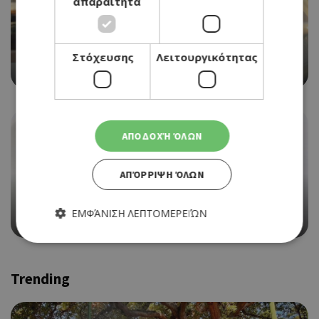
απαραίτητα
WITH A VIEW
Στόχευσης
Λειτουργικότητας
CAFFÈ NERO
ΑΠΟΔΟΧΉ ΌΛΩΝ
ΑΠΌΡΡΙΨΗ ΌΛΩΝ
ALL DAY CAFE
ΕΜΦΆΝΙΣΗ ΛΕΠΤΟΜΕΡΕΙΏΝ
COFFEE ISLAND
Απολύτως απαραίτητα
Απόδοσης
Trending
Στόχευσης
Λειτουργικότητας
Τα απολύτως απαραίτητα cookies επιτρέπουν βασικές