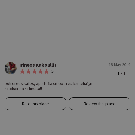
Irineos Kakoullis
19 May 2016
5
/ 1
1
poli oreos kafes, apistefta smoothies kai telia\\n
kalokairina rofimata!!!
Rate this place
Review this place