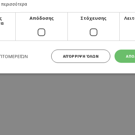
 περισσότερα
ς
Απόδοσης
Στόχευσης
Λειτ
τα
ΕΠΤΟΜΕΡΕΙΏΝ
ΑΠΌΡΡΙΨΗ ΌΛΩΝ
ΑΠΟ
Απολύτως απαραίτητα
Απόδοσης
Στόχευσης
Λειτουργικότητας
 cookies επιτρέπουν βασικές λειτουργίες του ιστότοπου, όπως τη σύνδεση χρήστη και τη διαχείρι
α χρησιμοποιηθεί σωστά χωρίς τα απολύτως απαραίτητα cookies.
Προμηθευτής
Λήξη
Περιγραφή
Πεδίο
/
Χρησιμοποιήθηκε για σύνδεση στ
συνεδρία
Google LLC
.cyprusen.wiz-