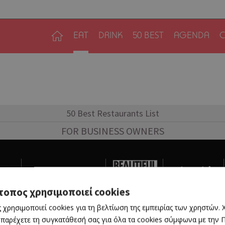
EAT
DRINK
50 BEST
AGENDA
C
50 Best Restaurants List
FOR BUSINESS OWNERS
τοπος χρησιμοποιεί cookies
Home
|
Terms & Conditions
|
Privacy Policy
|
About Us
|
Cont
 χρησιμοποιεί cookies για τη βελτίωση της εμπειρίας των χρηστών.
BUILT BY BDIGITAL
| ADA CMS |
POWERED BY WEBSTUDIO
 παρέχετε τη συγκατάθεσή σας για όλα τα cookies σύμφωνα με την Πο