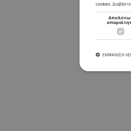
cookies.
Διαβάστε
Απολύτω
απαραίτη
ΕΜΦΆΝΙΣΗ Λ
Τα απολύτως απαραίτητα
ιστότοπος δεν μπορεί ν
Ονοματεπώνυμο
G_ENABLED_IDPS