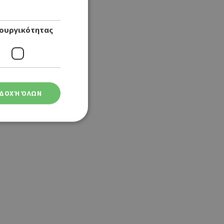
ουργικότητας
ΔΟΧΉ ΌΛΩΝ
ση λογαριασμού. Ο
ο Google