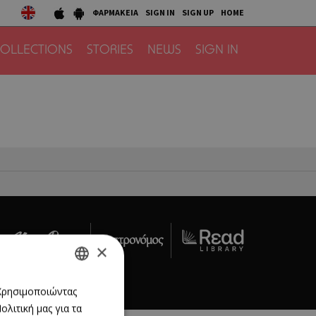
ΦΑΡΜΑΚΕΙΑ
SIGN IN
SIGN UP
HOME
OLLECTIONS
STORIES
NEWS
SIGN IN
×
act Us
GREEK
 Χρησιμοποιώντας
λιτική μας για τα
ENGLISH