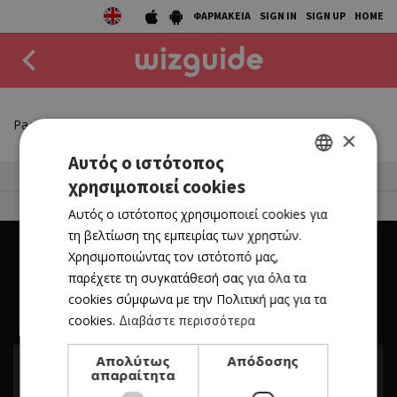
ΦΑΡΜΑΚΕΙΑ
SIGN IN
SIGN UP
HOME
EAT
Page not found
×
DRINK
Αυτός ο ιστότοπος
50 Best Restaurants List
χρησιμοποιεί cookies
GREEK
50 BEST
FOR BUSINESS OWNERS
Αυτός ο ιστότοπος χρησιμοποιεί cookies για
ENGLISH
AGENDA
τη βελτίωση της εμπειρίας των χρηστών.
Χρησιμοποιώντας τον ιστότοπό μας,
COLLECTIONS
παρέχετε τη συγκατάθεσή σας για όλα τα
cookies σύμφωνα με την Πολιτική μας για τα
STORIES
cookies.
Διαβάστε περισσότερα
NEWS
Απολύτως
Απόδοσης
απαραίτητα