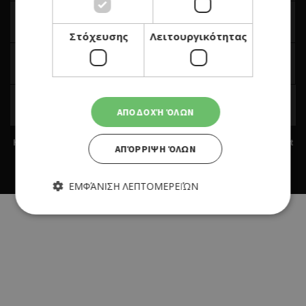
Στόχευσης
Λειτουργικότητας
ΑΠΟΔΟΧΉ ΌΛΩΝ
Home
|
Terms & Conditions
|
Privacy Policy
|
About Us
|
Contact
ΑΠΌΡΡΙΨΗ ΌΛΩΝ
Us
BUILT BY BDIGITAL
| ADA CMS |
POWERED BY WEBSTUDIO
ΕΜΦΆΝΙΣΗ ΛΕΠΤΟΜΕΡΕΙΏΝ
Απολύτως απαραίτητα
Απόδοσης
Στόχευσης
Λειτουργικότητας
Τα απολύτως απαραίτητα cookies επιτρέπουν βασικές
λειτουργίες του ιστότοπου, όπως τη σύνδεση χρήστη και τη