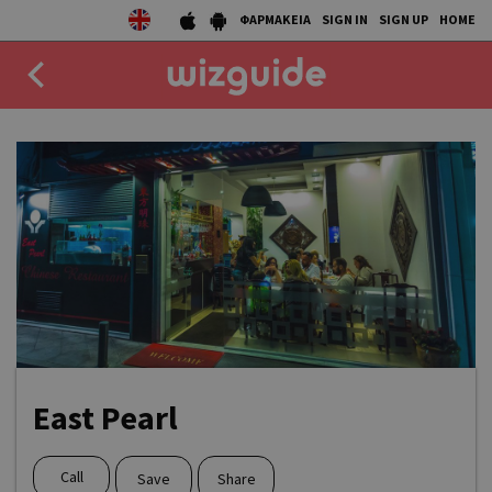
ΦΑΡΜΑΚΕΙΑ
SIGN IN
SIGN UP
HOME
EAT
DRINK
50 BEST
AGENDA
COLLECTIONS
STORIES
East Pearl
NEWS
Call
Save
Share