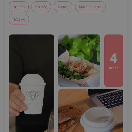
Brunch
Καφές
Χυμός
Matcha Latte
Πάφος
4
more