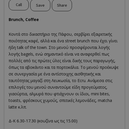
Call
Save
Share
Βrunch, Coffee
Κοντά στο δικαστήριο της Πάφου, σερβίρει εξαιρετικής
ποιότητας καφέ, αλλά και ένα street brunch που έχει γίνει
ήδη talk of the town. Στο μενού προσφέρονται λογής
λογής bagels, ενώ σημαντικό είναι να αναφερθεί πως
πολλές από τις πρώτες ύλες είναι δικής τους παραγωγής,
όπως τα αβοκάντο και τα πορτοκάλια. Το μενού προέκυψε
σε συνεργασία με ένα αντίστοιχης αισθητικής και
ταυτότητας μαγαζί στη Λευκωσία, το Ecru. Ανάμεσα στις
επιλογές του μενού συναντούμε είδη προγεύματος,
γιαούρτια, αλμυρά που φτιάχνουν οι ίδιοι, mini bites,
toasts, φρέσκους χυμούς, σπιτικές λεμονάδες, matcha
latte κ.λπ.
Δ-Κ 6.30-17.30 (κουζίνα ως τις 15.00)