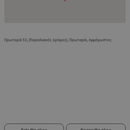
Πρωταρά 53, (Παραλιακός Δρόμος), Πρωταρά, Αμμόχωστος
Rate this place
Review this place