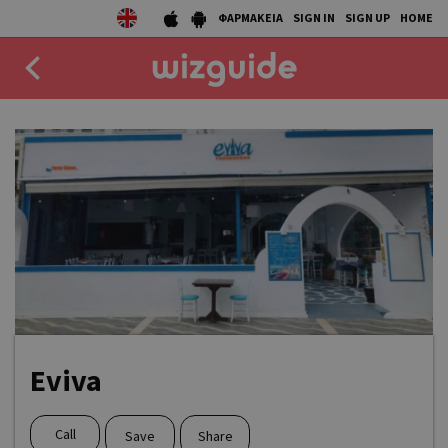
ΦΑΡΜΑΚΕΙΑ
SIGN IN
SIGN UP
HOME
EAT
DRINK
50 BEST
AGENDA
COLLECTIONS
STORIES
Eviva
NEWS
Call
Save
Share