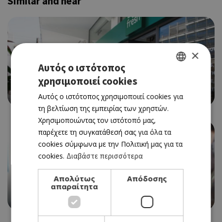
Similar and near
×
Αυτός ο ιστότοπος
χρησιμοποιεί cookies
GREEK
FAST CASUAL
GET FRESH
Αυτός ο ιστότοπος χρησιμοποιεί cookies για
ENGLISH
τη βελτίωση της εμπειρίας των χρηστών.
Χρησιμοποιώντας τον ιστότοπό μας,
παρέχετε τη συγκατάθεσή σας για όλα τα
cookies σύμφωνα με την Πολιτική μας για τα
cookies.
Διαβάστε περισσότερα
Απολύτως
Απόδοσης
απαραίτητα
BREAKFAST / BRUNCH / LUNCH
SILVER POT