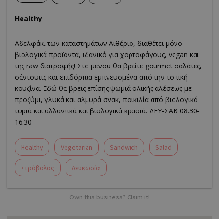
Healthy
Αδελφάκι των καταστημάτων Αιθέριο, διαθέτει μόνο
βιολογικά προϊόντα, ιδανικό για χορτοφάγους, vegan και
της raw διατροφής! Στο μενού θα βρείτε gourmet σαλάτες,
σάντουιτς και επιδόρπια εμπνευσμένα από την τοπική
κουζίνα. Εδώ θα βρεις επίσης ψωμιά ολικής αλέσεως με
προζύμι, γλυκά και αλμυρά σνακ, ποικιλία από βιολογικά
τυριά και αλλαντικά και βιολογικά κρασιά. ΔΕΥ-ΣΑΒ 08.30-
16.30
Healthy
Vegetarian
Sandwich
Salad
Στρόβολος
Λευκωσία
Own this business? Claim it!