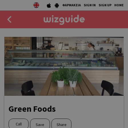
ΦΑΡΜΑΚΕΙΑ
SIGN IN
SIGN UP
HOME
EAT
DRINK
50 BEST
AGENDA
COLLECTIONS
STORIES
Green Foods
NEWS
Call
Save
Share