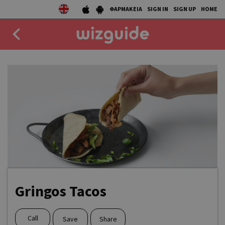
ΦΑΡΜΑΚΕΙΑ
SIGN IN
SIGN UP
HOME
EAT
DRINK
50 BEST
AGENDA
COLLECTIONS
STORIES
Gringos Tacos
NEWS
Call
Save
Share