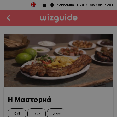
ΦΑΡΜΑΚΕΙΑ
SIGN IN
SIGN UP
HOME
EAT
DRINK
50 BEST
AGENDA
COLLECTIONS
STORIES
Η Μαστορκά
NEWS
Call
Save
Share