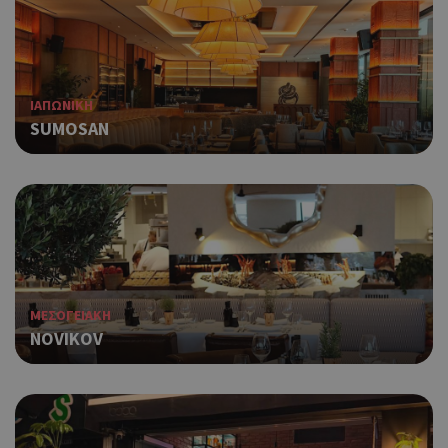
Χρη
G_ENABLED_IDPS
συνεδρία
Google LLC
για
.cyprus.wiz-
guide.com
Goo
Χρη
takeOverCookie
cyprus.wiz-
1 μέρα
guide.com
για
ΙΑΠΩΝΙΚΗ
Cap
SUMOSAN
να 
μόν
την
χρή
δια
ενέ
είν
ban
pus
dow
ΜΕΣΟΓΕΙΑΚΗ
Χρη
ShowNewVisitorPopup
cyprus.wiz-
10 χρόνια
NOVIKOV
guide.com
για
Cap
να 
μόν
την
χρή