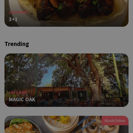
Απολύτως απαραίτητα
Απόδοσης
ΣΟΥΒΛΑΚΙ
3+1
Στόχευσης
Λειτουργικότητας
Τα απολύτως απαραίτητα cookies επιτρέπουν βασικές
λειτουργίες του ιστότοπου, όπως τη σύνδεση χρήστη και τη
διαχείριση λογαριασμού. Ο ιστότοπος δεν μπορεί να
Trending
χρησιμοποιηθεί σωστά χωρίς τα απολύτως απαραίτητα
cookies.
Προμηθευτής
Ονοματεπώνυμο
Λήξη
Περ
Πεδίο
/
Χρη
G_ENABLED_IDPS
συνεδρία
Google LLC
για
.cyprusen.wiz-
guide.com
Goo
CAFE BAR
Coo
PHPSESSID
συνεδρία
PHP.net
δημ
MAGIC OAK
cyprus.wiz-
guide.com
από
που
στη
Πρό
BookOnline
ανα
γεν