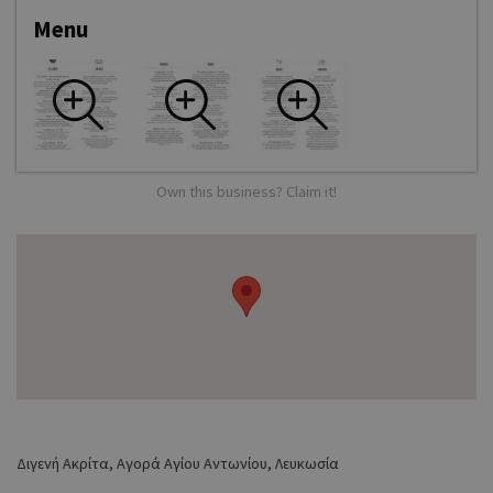
Menu
Το χειμώνα τα τραπέζια τοποθετούνται εντός της αγοράς,
μπροστά από τις κλειστές πόρτες των μαγαζιών και το
καλοκαίρι βγαίνουν στο πεζοδρόμιο, όπου παρά την
εγγύτητα στον πολυάσχολο δρόμο, ο χώρος αποπνέει
χαλαρότητα, με χαμηλό φωτισμό και διάσπαρτη
πρασινάδα.
Own this business? Claim it!
Το μενού κάνει έναρξη με εφτά ορεκτικά, στην πλειοψηφία
τους «βαριά», όπως τα συκωτάκια πουλιού, οι κεφτέδες με
βοδινό Angus και τα σιγοψημένα χοιρινά ribs με γλυκό
BBQ σως. Ακολουθούν τέσσερις μοναδικές και
ευφάνταστες σαλάτες και δυο είδη πιαντίνας (piadina -
είδος ιταλικού λεπτού ψωμιού) με κοτόπουλο και βοδινό
Angus. Σειρά παίρνουν τα κυρίως πιάτα που
περιλαμβάνουν διάφορες κοπές από Black Angus, ένα
πιάτο με φιλέτο σολομού κι ένα με ιβηρικό χοιρινό.
Τελευταία αλλά όχι έσχατα, είναι τα burgers σε οχτώ
Διγενή Ακρίτα, Αγορά Αγίου Αντωνίου, Λευκωσία
διαφορετικές εκδοχές που περιλαμβάνουν το καινοτόμο