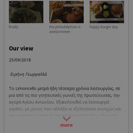
finally
the philadelphian is
happy burger day
awesomeeee
Our view
25/09/2018
Ειρήνη Γεωργαλλά
Το Limoncello μετρά ήδη τέσσερα χρόνια λειτουργίας, σε
μια από τις πιο γοητευτικές γωνιές της πρωτεύουσας, την
αγορά Αγίου Αντωνίου. Εξακολουθεί να λειτουργεί
γεμάτο, με μενού που αλλάζει κι εξελίσσεται συνεχώς και
που επικεντρώνεται σε ποιοτικές πρώτες ύλες, δίνοντας
παράλληλα βήμα σε ντόπια υλικά όπως το χαλλούμι, οι
more
βαβάτσινοι Αγίας Ειρήνης και η κουλούμπρα.