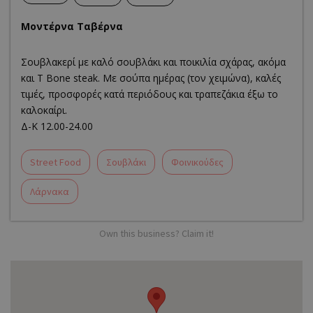
Μοντέρνα Ταβέρνα
Σουβλακερί με καλό σουβλάκι και ποικιλία σχάρας, ακόμα
και Τ Bone steak. Με σούπα ημέρας (τον χειμώνα), καλές
τιμές, προσφορές κατά περιόδους και τραπεζάκια έξω το
καλοκαίρι.
Δ-Κ 12.00-24.00
Street Food
Σουβλάκι
Φοινικούδες
Λάρνακα
Own this business? Claim it!