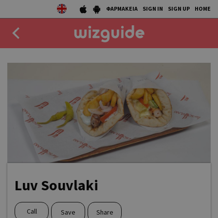
ΦΑΡΜΑΚΕΙΑ
SIGN IN
SIGN UP
HOME
EAT
DRINK
50 BEST
AGENDA
COLLECTIONS
STORIES
Luv Souvlaki
NEWS
Call
Save
Share