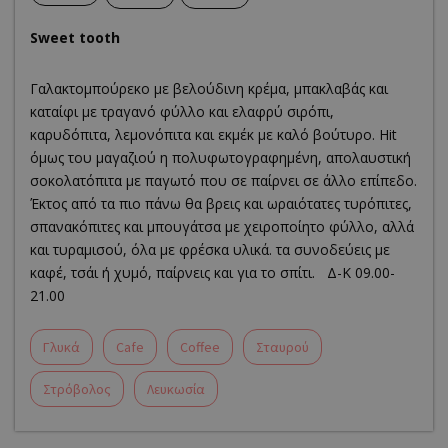
Sweet tooth
Γαλακτομπούρεκο με βελούδινη κρέμα, μπακλαβάς και
καταίφι με τραγανό φύλλο και ελαφρύ σιρόπι,
καρυδόπιτα, λεμονόπιτα και εκμέκ με καλό βούτυρο. Hit
όμως του μαγαζιού η πολυφωτογραφημένη, απολαυστική
σοκολατόπιτα με παγωτό που σε παίρνει σε άλλο επίπεδο.
Έκτος από τα πιο πάνω θα βρεις και ωραιότατες τυρόπιτες,
σπανακόπιτες και μπουγάτσα με χειροποίητο φύλλο, αλλά
και τυραμισού, όλα με φρέσκα υλικά. τα συνοδεύεις με
καφέ, τσάι ή χυμό, παίρνεις και για το σπίτι. Δ-Κ 09.00-
21.00
Γλυκά
Cafe
Coffee
Σταυρού
Στρόβολος
Λευκωσία