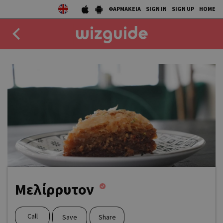
ΦΑΡΜΑΚΕΙΑ
SIGN IN
SIGN UP
HOME
EAT
DRINK
50 BEST
AGENDA
COLLECTIONS
STORIES
Μελίρρυτον
NEWS
Call
Save
Share