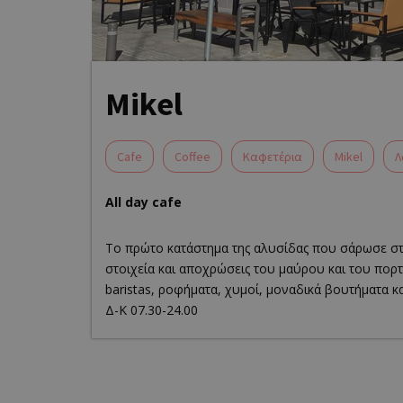
Mikel
Cafe
Coffee
Καφετέρια
Mikel
Λ
All day cafe
Tο πρώτο κατάστημα της αλυσίδας που σάρωσε στη
στοιχεία και αποχρώσεις του μαύρου και του πορ
baristas, ροφήματα, χυμοί, μοναδικά βουτήματα κα
Δ-Κ 07.30-24.00
Own this 