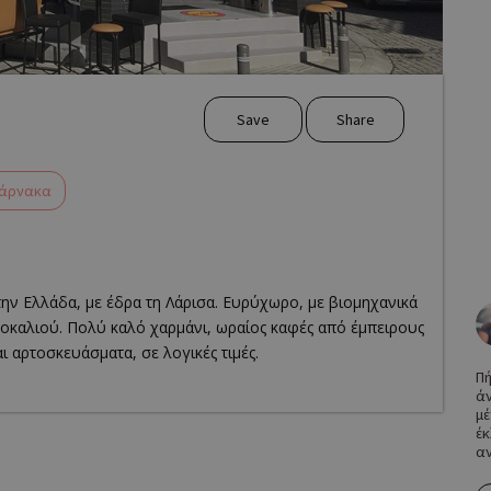
Save
Share
άρνακα
ν Ελλάδα, με έδρα τη Λάρισα. Ευρύχωρο, με βιομηχανικά
τοκαλιού. Πολύ καλό χαρμάνι, ωραίος καφές από έμπειρους
ι αρτοσκευάσματα, σε λογικές τιμές.
Πή
άν
business? Claim it!
μέ
έκ
αν