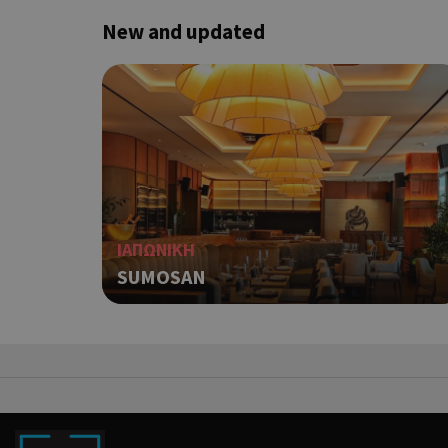
G_ENABLED_IDPS
New and updated
takeOverCookie
ShowNewVisitorP
ΙΑΠΩΝΙΚΗ
SUMOSAN
LangCookie
PHPSESSID