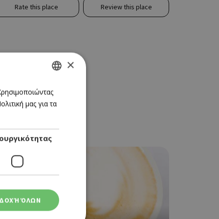
Rate this place
Review this place
×
GREEK
 Χρησιμοποιώντας
λιτική μας για τα
ENGLISH
ουργικότητας
ΔΟΧΉ ΌΛΩΝ