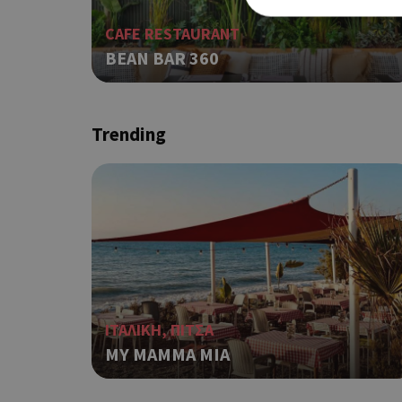
CAFE RESTAURANT
BEAN BAR 360
Τα απολύτως απαραίτητα
ιστότοπος δεν μπορεί ν
Trending
Ονοματεπώνυμο
G_ENABLED_IDPS
PHPSESSID
ΙΤΑΛΙΚΗ, ΠΙΤΣΑ
MY MAMMA MIA