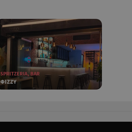
ο Google
ping δηλαδή να
ρα στον χρήστη
 όπως είναι το
αι push down
ping δηλαδή να
ρα στον χρήστη
 όπως είναι το
αι push down
SPRITZERIA, BAR
ΦIZZY
σει την
η.
φαρμογές που
ειται για ένα
που
η μεταβλητών
νήθως είναι
γείται, ο
ναι