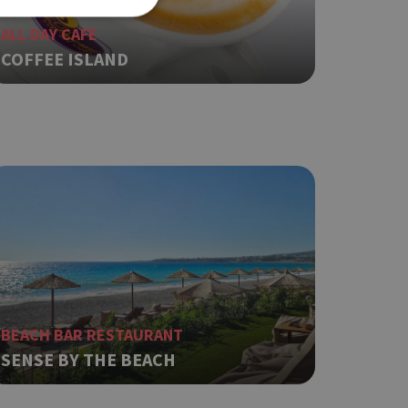
ALL DAY CAFE
COFFEE ISLAND
ση λογαριασμού. Ο
ο Google
φαρμογές που
ειται για ένα
που
η μεταβλητών
νήθως είναι
γείται, ο
ναι
BEACH BAR RESTAURANT
 αλλά ένα καλό
SENSE BY THE BEACH
 κατάστασης
 σελίδων.