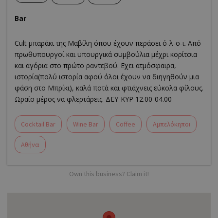
Bar
Cult μπαράκι της Μαβίλη όπου έχουν περάσει ό-λ-ο-ι. Από
πρωθυπουργοί και υπουργικά συμβούλια μέχρι κορίτσια
και αγόρια στο πρώτο ραντεβού. Εχει ατμόσφαιρα,
ιστορία(πολύ ιστορία αφού όλοι έχουν να διηγηθούν μια
φάση στο Μπρίκι), καλά ποτά και φτιάχνεις εύκολα φίλους.
Ωραίο μέρος να φλερτάρεις. ΔΕΥ-ΚΥΡ 12.00-04.00
Cocktail Bar
Wine Bar
Coffee
Αμπελόκηποι
Αθήνα
Own this business? Claim it!