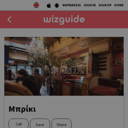
ΦΑΡΜΑΚΕΙΑ
SIGN IN
SIGN UP
HOME
EAT
DRINK
50 BEST
AGENDA
COLLECTIONS
STORIES
Μπρίκι
NEWS
Call
Save
Share