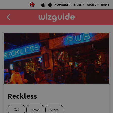
ΦΑΡΜΑΚΕΙΑ
SIGN IN
SIGN UP
HOME
EAT
DRINK
50 BEST
AGENDA
COLLECTIONS
STORIES
Reckless
NEWS
Call
Save
Share