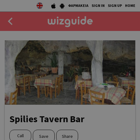
ΦΑΡΜΑΚΕΙΑ
SIGN IN
SIGN UP
HOME
EAT
DRINK
50 BEST
AGENDA
COLLECTIONS
STORIES
Spilies Tavern Bar
NEWS
Call
Save
Share