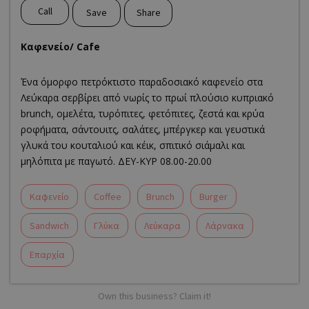
Call
Save
Share
Καφενείο/ Cafe
Ένα όμορφο πετρόκτιστο παραδοσιακό καφενείο στα
Λεύκαρα σερβίρει από νωρίς το πρωί πλούσιο κυπριακό
brunch, ομελέτα, τυρόπιτες, φετόπιτες, ζεστά και κρύα
ροφήματα, σάντουιτς, σαλάτες, μπέργκερ και γευστικά
γλυκά του κουταλιού και κέικ, σπιτικό σιάμαλι και
μηλόπιτα με παγωτό. ΔΕΥ-ΚΥΡ 08.00-20.00
Καφενείο
Coffee
Brunch
Burger
Sandwich
Γλύκα
Λεύκαρα
Λάρνακα
Επαρχία
Own this business? Claim it!