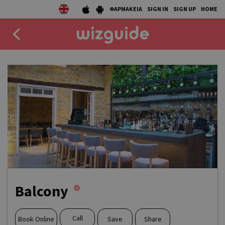
ΦΑΡΜΑΚΕΙΑ
SIGN IN
SIGN UP
HOME
EAT
DRINK
50 BEST
AGENDA
COLLECTIONS
STORIES
Balcony
NEWS
Call
Book Online
Save
Share