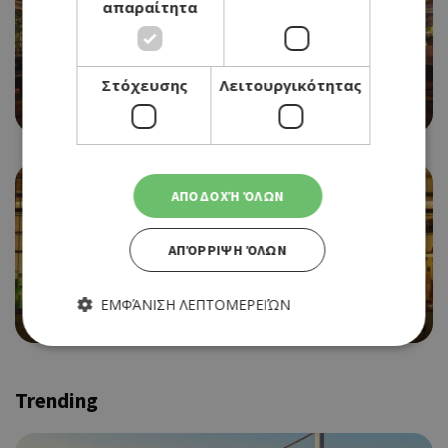
απαραίτητα
Στόχευσης
Λειτουργικότητας
CLUB RESTAURANT
CAFE MERCEDES
ΑΠΟΔΟΧΉ ΌΛΩΝ
ΑΠΌΡΡΙΨΗ ΌΛΩΝ
COCKTAIL BAR, WINE BAR
ΕΜΦΆΝΙΣΗ ΛΕΠΤΟΜΕΡΕΙΏΝ
ΜΑΝΤΑΜ
Απολύτως απαραίτητα
Απόδοσης
Trending
Στόχευσης
Λειτουργικότητας