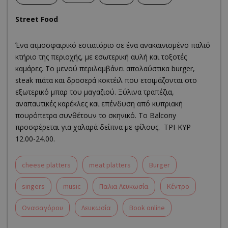
Street Food
Ένα ατμοσφαιρικό εστιατόριο σε ένα ανακαινισμένο παλιό
κτήριο της περιοχής, με εσωτερική αυλή και τοξοτές
καμάρες. Το μενού περιλαμβάνει απολαύστικα burger,
steak πιάτα και δροσερά κοκτέιλ που ετοιμάζονται στο
εξωτερικό μπαρ του μαγαζιού. Ξύλινα τραπέζια,
αναπαυτικές καρέκλες και επένδυση από κυπριακή
πουρόπετρα συνθέτουν το σκηνικό. Το Balcony
προσφέρεται για χαλαρά δείπνα με φίλους. ΤΡΙ-ΚΥΡ
12.00-24.00.
cheese platters
meat platters
Burger
singers
music
Παλια Λευκωσία
Κέντρο
Ονασαγόρου
Λευκωσία
Book online