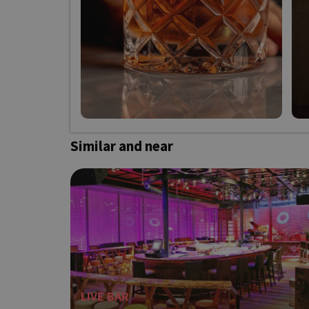
Τα απολύτως απαραίτητα
ιστότοπος δεν μπορεί ν
Ονοματεπώνυμο
G_ENABLED_IDPS
Own this 
Similar and near
PHPSESSID
G_ENABLED_IDPS
LIVE BAR