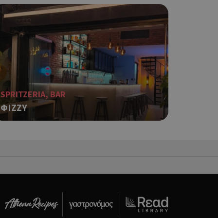
 σελίδων.
ping δηλαδή να
ρα στον χρήστη
 όπως είναι το
αι push down
ια τη διάκριση
ό είναι
κειμένου να
SPRITZERIA, BAR
με τη χρήση του
ΦIZZY
ping δηλαδή να
ρα στον χρήστη
 όπως είναι το
αι push down
ping δηλαδή να
ρα στον χρήστη
 όπως είναι το
αι push down