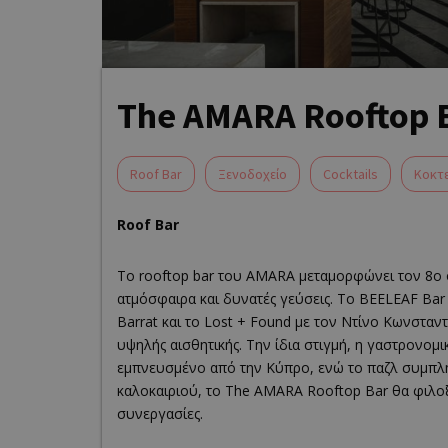
The AMARA Rooftop 
Roof Bar
Ξενοδοχείο
Cocktails
Κοκτε
Roof Bar
Το rooftop bar του AMARA μεταμορφώνει τον 8ο
ατμόσφαιρα και δυνατές γεύσεις. Το BEELEAF Bar
Barrat και το Lost + Found με τον Ντίνο Κωνστα
υψηλής αισθητικής. Την ίδια στιγμή, η γαστρονο
εμπνευσμένο από την Κύπρο, ενώ το παζλ συμπληρώ
καλοκαιριού, το The AMARA Rooftop Bar θα φιλοξε
συνεργασίες.