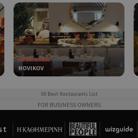
σύνδεσης για έναν χρήστη μεταξύ
Χρησιμοποιείται για σκοπούς Cap
cyprusen.wiz-
1 μέρα
guide.com
εμφανίζει μόνο μια φορά την ημέ
διάφορες διαφημιστικές ενέργειες
take over banner και τα push up κ
banners.
Αυτό το cookie χρησιμοποιείται γ
29 λεπτά 53
Cloudflare Inc.
δευτερόλεπτα
μεταξύ ανθρώπων και ρομπότ. Αυτ
.onesignal.com
επωφελές για τον ιστότοπο, προ
ΜΕΣΟΓΕΙΑΚΗ
κάνει έγκυρες αναφορές σχετικά 
NOVIKOV
ιστότοπού τους.
Χρησιμοποιείται για σκοπούς Cap
kie
.athenarecipes.com
1 μέρα
εμφανίζει μόνο μια φορά την ημέ
διάφορες διαφημιστικές ενέργειες
50 Best Restaurants List
take over banner και τα push up κ
banners.
FOR BUSINESS OWNERS
Χρησιμοποιείται για σκοπούς Cap
.cyprus.wiz-
1 μέρα
guide.com
εμφανίζει μόνο μια φορά την ημέ
διάφορες διαφημιστικές ενέργειες
take over banner και τα push up κ
banners.