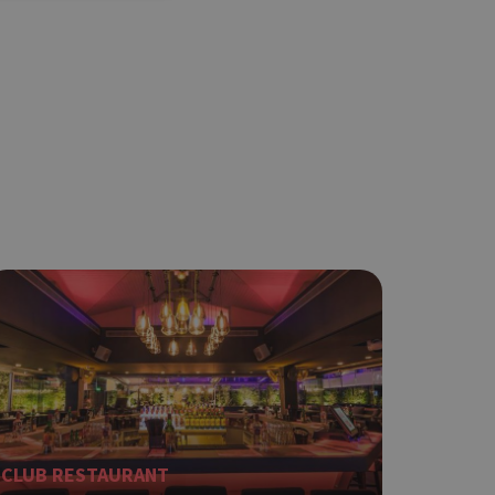
ση λογαριασμού. Ο
ο Google
φαρμογές που
ειται για ένα
που
η μεταβλητών
νήθως είναι
γείται, ο
ναι
 αλλά ένα καλό
 κατάστασης
 σελίδων.
ο Google
CLUB RESTAURANT