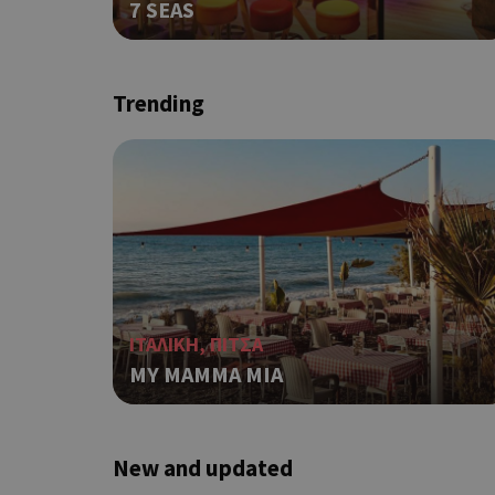
7 SEAS
takeOverCookie
Trending
ShowNewVisitorP
LangCookie
PHPSESSID
ΙΤΑΛΙΚΗ, ΠΙΤΣΑ
MY MAMMA MIA
New and updated