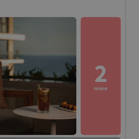
2
more