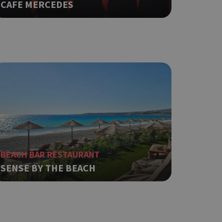
CAFE MERCEDES
ping δηλαδή να
ρα στον χρήστη
 όπως είναι το
αι push down
ping δηλαδή να
ρα στον χρήστη
 όπως είναι το
αι push down
σει την
η.
φαρμογές που
BEACH BAR RESTAURANT
ειται για ένα
που
SENSE BY THE BEACH
η μεταβλητών
νήθως είναι
γείται, ο
ναι
 αλλά ένα καλό
 κατάστασης