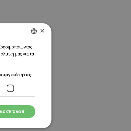
×
GREEK
 Χρησιμοποιώντας
λιτική μας για τα
ENGLISH
ουργικότητας
ΔΟΧΉ ΌΛΩΝ