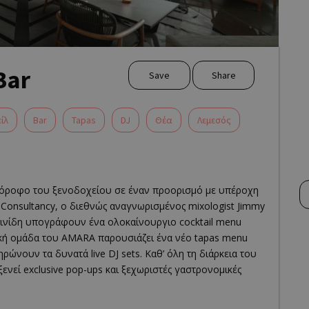
Bar
Save
Share
ίλ
Bar
Tapas
DJ
Θέα
Λεμεσός
 όροφο του ξενοδοχείου σε έναν προορισμό με υπέροχη
 Consultancy, ο διεθνώς αναγνωρισμένος mixologist Jimmy
ντινίδη υπογράφουν ένα ολοκαίνουργιο cocktail menu
μική ομάδα του AMARA παρουσιάζει ένα νέο tapas menu
νουν τα δυνατά live DJ sets. Καθ’ όλη τη διάρκεια του
νεί exclusive pop-ups και ξεχωριστές γαστρονομικές