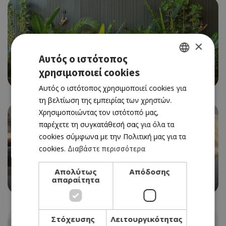
×
Αυτός ο ιστότοπος
CAFE RESTAURANT
χρησιμοποιεί cookies
GREEK
BEAN BAR 360
Αυτός ο ιστότοπος χρησιμοποιεί cookies για
ENGLISH
τη βελτίωση της εμπειρίας των χρηστών.
Χρησιμοποιώντας τον ιστότοπό μας,
παρέχετε τη συγκατάθεσή σας για όλα τα
cookies σύμφωνα με την Πολιτική μας για τα
cookies.
Διαβάστε περισσότερα
WITH A VIEW
Απολύτως
Απόδοσης
απαραίτητα
CAFFÈ NERO
Στόχευσης
Λειτουργικότητας