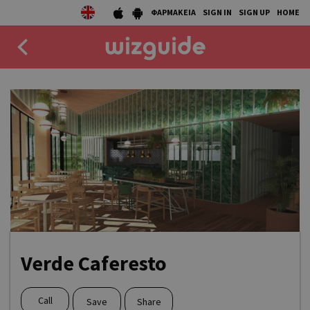
ΦΑΡΜΑΚΕΙΑ
SIGN IN
SIGN UP
HOME
EAT
DRINK
50 BEST
AGENDA
COLLECTIONS
STORIES
Verde Caferesto
NEWS
Call
Save
Share