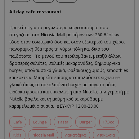
All day cafe restaurant
Προκείται για το μεγαλύτερο καφεστιατόριο που
στεγάζεται στο Nicosia Mall με πέραν των 260 θέσεων
τόσο στον εσωτερικό όσο και στον εξωτερικό του χώρο,
πανοραμική θέα προς τη γύρω πόλη και δικό του
παιδότοπο. Το μενού του περιλαμβάνει μεταξύ άλλων
δροσερές σαλάτες, ιταλικές μακαρονάδες, δημιουργικά
burger, απολαυστικά γλυκά, φρέσκους χυμούς, smoothies
και κοκτέιλ. Μπορείτε επίσης να απολαύσετε signature
γλυκά όπως το σοκολατένιο burger με παγωτό μόκα,
φρέσκα φρούτα και επικάλυψη από Nutella, την γεμιστή με
Nutella βάφλα και τη μαύρη κρέπα καρύδας με
καραμελωμένο ανανά. ΔΕΥ-ΚΥΡ 12.00-23.00
Cafe
Lounge
Pasta
Burger
Γλύκο
Kids
Nicosia Mall
Λακατάμια
Λευκωσία