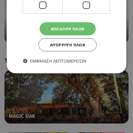
ΑΠΟΔΟΧΉ ΌΛΩΝ
ALL DAY CAFE
COFFEE ISLAND
ΑΠΌΡΡΙΨΗ ΌΛΩΝ
Trending
ΕΜΦΆΝΙΣΗ ΛΕΠΤΟΜΕΡΕΙΏΝ
Απολύτως απαραίτητα
Απόδοσης
Στόχευσης
Λειτουργικότητας
Τα απολύτως απαραίτητα cookies επιτρέπουν βασικές
CAFE BAR
λειτουργίες του ιστότοπου, όπως τη σύνδεση χρήστη και τη
διαχείριση λογαριασμού. Ο ιστότοπος δεν μπορεί να
MAGIC OAK
χρησιμοποιηθεί σωστά χωρίς τα απολύτως απαραίτητα
cookies.
Προμηθευτής