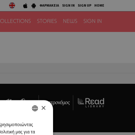
ΦΑΡΜΑΚΕΙΑ
SIGN IN
SIGN UP
HOME
OLLECTIONS
STORIES
NEWS
SIGN IN
×
act Us
GREEK
 Χρησιμοποιώντας
λιτική μας για τα
ENGLISH