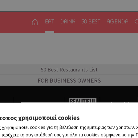
EAT
DRINK
50 BEST
AGENDA
C
50 Best Restaurants List
FOR BUSINESS OWNERS
τοπος χρησιμοποιεί cookies
Home
|
Terms & Conditions
|
Privacy Policy
|
About Us
|
Cont
 χρησιμοποιεί cookies για τη βελτίωση της εμπειρίας των χρηστών.
BUILT BY BDIGITAL
| ADA CMS |
POWERED BY WEBSTUDIO
 παρέχετε τη συγκατάθεσή σας για όλα τα cookies σύμφωνα με την Πο