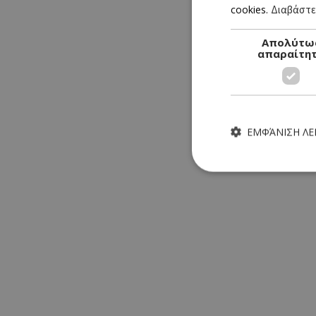
cookies.
Διαβάστε
Απολύτω
απαραίτη
ΕΜΦΆΝΙΣΗ Λ
Τα απολύτως απαραίτητα
ιστότοπος δεν μπορεί ν
Ονοματεπώνυμο
G_ENABLED_IDPS