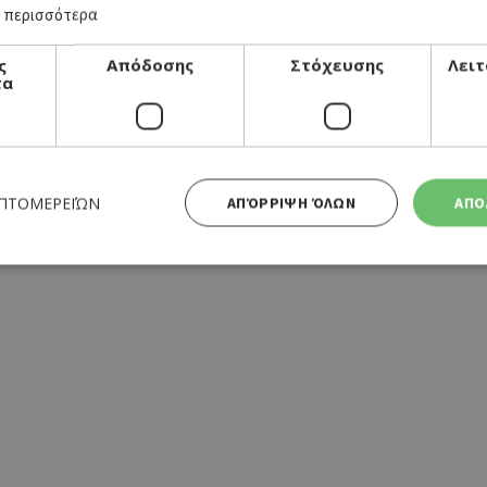
 περισσότερα
ς
Απόδοσης
Στόχευσης
Λειτ
τα
ΕΠΤΟΜΕΡΕΙΏΝ
ΑΠΌΡΡΙΨΗ ΌΛΩΝ
ΑΠΟ
Απολύτως απαραίτητα
Απόδοσης
Στόχευσης
Λειτουργικότητας
 cookies επιτρέπουν βασικές λειτουργίες του ιστότοπου, όπως τη σύνδεση χρήστη και τη διαχείρι
α χρησιμοποιηθεί σωστά χωρίς τα απολύτως απαραίτητα cookies.
Προμηθευτής
Λήξη
Περιγραφή
Πεδίο
/
Χρησιμοποιήθηκε για σύνδεση στ
συνεδρία
Google LLC
.cyprusen.wiz-