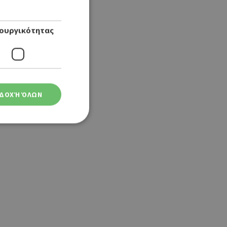
ουργικότητας
ΔΟΧΉ ΌΛΩΝ
ση λογαριασμού. Ο
ο Google