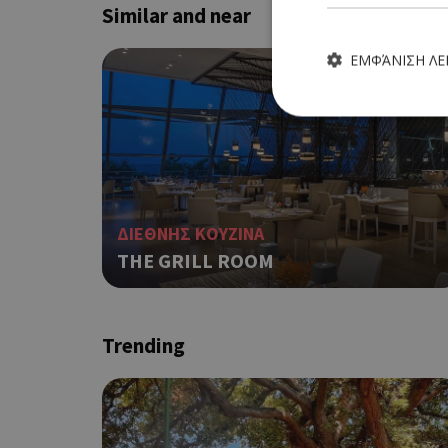
Similar and near
ΕΜΦΆΝΙΣΗ Λ
Τα απολύτως απαραίτητα
ιστότοπος δεν μπορεί ν
ΔΙΕΘΝΗΣ ΚΟΥΖΙΝΑ
Ονοματεπώνυμο
THE GRILL ROOM
G_ENABLED_IDPS
Trending
PHPSESSID