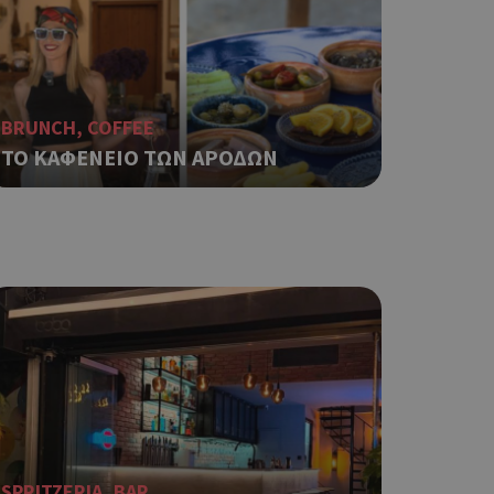
ναι
 αλλά ένα καλό
 κατάστασης
 σελίδων.
ο Google
BRUNCH, COFFEE
ΤΟ ΚΑΦΕΝΕΙΟ ΤΩΝ ΑΡΟΔΩΝ
ping δηλαδή να
ρα στον χρήστη
 όπως είναι το
αι push down
ping δηλαδή να
ρα στον χρήστη
 όπως είναι το
αι push down
σει την
η.
φαρμογές που
ειται για ένα
SPRITZERIA, BAR