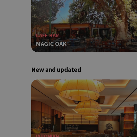
G_ENABLED_IDPS
CAFE BAR
MAGIC OAK
takeOverCookie
New and updated
ShowNewVisitorP
LangCookie
PHPSESSID
ΙΑΠΩΝΙΚΗ