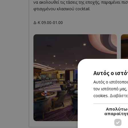
να ακολουθεί τις τάσεις της εποχής, παραμένει πι
φτιαγμένου κλασικού cocktail.
Δ-Κ 09.00-01.00
Αυτός ο ιστό
Αυτός ο ιστότοπος
τον ιστότοπό μας,
cookies.
Διαβάστε
Απολύτω
απαραίτη
Own this 