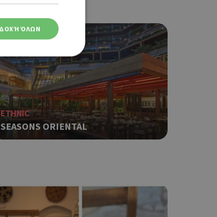
ΔΟΧΉ ΌΛΩΝ
ση λογαριασμού. Ο
ETHNIC
SEASONS ORIENTAL
ο Google
φαρμογές που
ειται για ένα
που
η μεταβλητών
νήθως είναι
γείται, ο