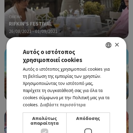
CINEMA
RIFKIN'S FESTIVAL
26/08/2021 - 01/09/2021
×
Αυτός ο ιστότοπος
χρησιμοποιεί cookies
GREEK
Αυτός ο ιστότοπος χρησιμοποιεί cookies για
ENGLISH
τη βελτίωση της εμπειρίας των χρηστών.
CINEMA
Χρησιμοποιώντας τον ιστότοπό μας,
RED SHOES AND THE SEVEN DWARFS
παρέχετε τη συγκατάθεσή σας για όλα τα
26/08/2021 - 01/09/2021
cookies σύμφωνα με την Πολιτική μας για τα
cookies.
Διαβάστε περισσότερα
Απολύτως
Απόδοσης
απαραίτητα