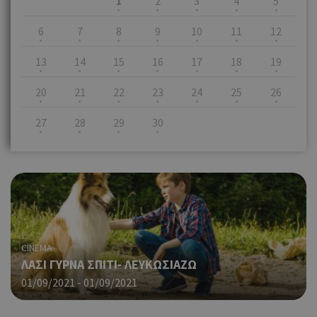
1
2
3
4
5
6
7
8
9
10
11
12
13
14
15
16
17
18
19
20
21
22
23
24
25
26
27
28
29
30
CINEMA
ΛΑΣΙ ΓΥΡΝΑ ΣΠΙΤΙ- ΛΕΥΚΩΣΙΑΖΩ
01/09/2021 - 01/09/2021