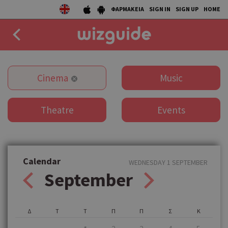
ΦΑΡΜΑΚΕΙΑ
SIGN IN
SIGN UP
HOME
EAT
Cinema
Music
DRINK
Theatre
Events
50 BEST
AGENDA
COLLECTIONS
Calendar
WEDNESDAY 1 SEPTEMBER
September
STORIES
NEWS
Δ
Τ
Τ
Π
Π
Σ
Κ