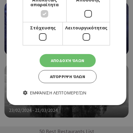
απαραίτητα
EVENTS
Στόχευσης
Λειτουργικότητας
«ON BEING BLUE» ΑΤΟΜΙΚΗ ΕΚΘΕΣΗ ΤΟΥ
ΧΡΙΣΤΟΦΟΡΟΥ ΧΡΙΣΤΟΥ ΣΤΗΝ EDIT GALLERY
01/03/2024 - 30/03/2024
ΑΠΟΔΟΧΉ ΌΛΩΝ
ΑΠΌΡΡΙΨΗ ΌΛΩΝ
EVENTS
ΕΜΦΆΝΙΣΗ ΛΕΠΤΟΜΕΡΕΙΏΝ
WATER TOWERS: MYSTERIOUS ARCHITECTURES
ΣΤΟ ΔΗΜΟΤΙΚΟ ΚΕΝΤΡΟ ΤΕΧΝΩΝ ΛΕΜΕΣΟΥ
23/02/2024 - 21/03/2024
Απολύτως απαραίτητα
Απόδοσης
Στόχευσης
Λειτουργικότητας
50 Best Restaurants List