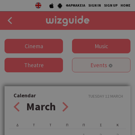
ΦΑΡΜΑΚΕΙΑ
SIGN IN
SIGN UP
HOME
EAT
Cinema
Music
DRINK
Theatre
Events
50 BEST
AGENDA
COLLECTIONS
Calendar
TUESDAY 12 MARCH
March
STORIES
NEWS
Δ
Τ
Τ
Π
Π
Σ
Κ