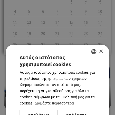
1
2
3
4
5
6
7
8
9
10
11
12
13
14
15
16
17
18
19
20
21
22
23
24
25
26
27
28
29
30
31
×
Αυτός ο ιστότοπος
χρησιμοποιεί cookies
GREEK
Αυτός ο ιστότοπος χρησιμοποιεί cookies για
ENGLISH
τη βελτίωση της εμπειρίας των χρηστών.
Χρησιμοποιώντας τον ιστότοπό μας,
EVENTS
«ΧΑΜΠΗΣ ΕΙΚΟΝΟΓΡΑΦΟΣ» ΣΤΟ ΜΟΥΣΕΙΟ
παρέχετε τη συγκατάθεσή σας για όλα τα
ΧΑΡΑΚΤΙΚΗΣ ΧΑΜΠΗ ΣΤΑ ΠΛΑΤΑΝΙΣΤΕΙΑ
cookies σύμφωνα με την Πολιτική μας για τα
01/03/2024 - 01/03/2025
cookies.
Διαβάστε περισσότερα
Απολύτως
Απόδοσης